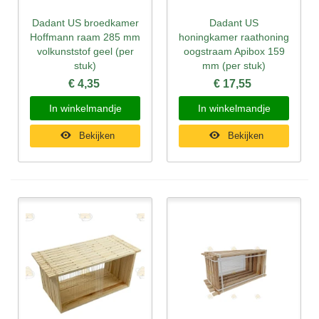
Dadant US broedkamer
Dadant US
Hoffmann raam 285 mm
honingkamer raathoning
volkunststof geel (per
oogstraam Apibox 159
stuk)
mm (per stuk)
€ 4,35
€ 17,55
In winkelmandje
In winkelmandje
Bekijken
Bekijken