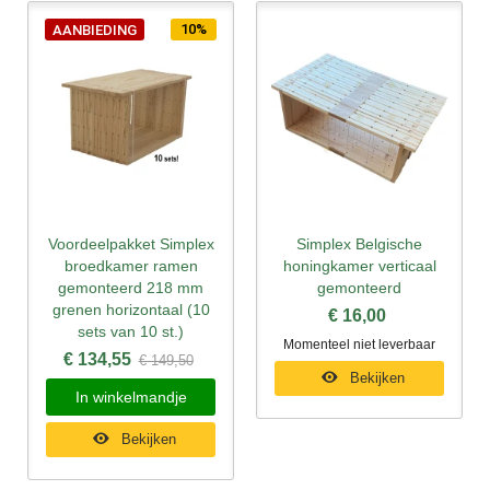
10%
AANBIEDING
Voordeelpakket Simplex
Simplex Belgische
broedkamer ramen
honingkamer verticaal
gemonteerd 218 mm
gemonteerd
grenen horizontaal (10
€ 16,00
sets van 10 st.)
Momenteel niet leverbaar
€ 134,55
€ 149,50
Bekijken
In winkelmandje
Bekijken