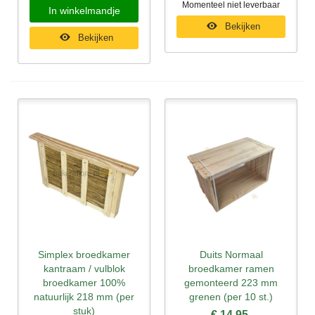
Momenteel niet leverbaar
In winkelmandje
Bekijken
Bekijken
Simplex broedkamer
Duits Normaal
kantraam / vulblok
broedkamer ramen
broedkamer 100%
gemonteerd 223 mm
natuurlijk 218 mm (per
grenen (per 10 st.)
stuk)
€ 14,95