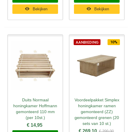
Bekijken
Bekijken
10%
AANBIEDING
Duits Normaal
Voordeelpakket Simplex
honingkamer Hoffmann
honingkamer ramen
gemonteerd 110 mm
gemonteerd (ZZ)
(per 10st.)
gemonteerd grenen (20
sets van 10 st.)
€ 14,95
€ 269,10
€ 299,00