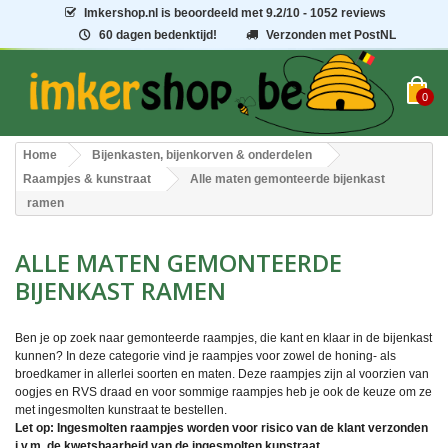
Imkershop.nl
is beoordeeld met
9.2
/
10
- 1052 reviews
60 dagen bedenktijd!
Verzonden met PostNL
0
Home
Bijenkasten, bijenkorven & onderdelen
Raampjes & kunstraat
Alle maten gemonteerde bijenkast
ramen
ALLE MATEN GEMONTEERDE
BIJENKAST RAMEN
Ben je op zoek naar gemonteerde raampjes, die
kant en klaar
in de bijenkast
kunnen? In deze categorie vind je raampjes voor zowel
de
honing
-
als
broedkamer in allerlei soorten en maten. Deze raampjes zijn al voorzien van
oogjes en
RVS draad
en voor sommige raampjes heb je ook de keuze om ze
met ingesmolten kunstraat te bestellen.
Let op:
Ingesmolten raampjes worden voor risico van de klant verzonden
i.v.m. de kwetsbaarheid van de ingesmolten kunstraat.