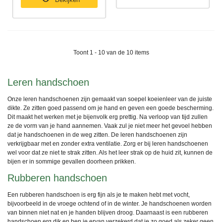
Toont 1 - 10 van de 10 items
Leren handschoen
Onze leren handschoenen zijn gemaakt van soepel koeienleer van de juiste
dikte. Ze zitten goed passend om je hand en geven een goede bescherming.
Dit maakt het werken met je bijenvolk erg prettig. Na verloop van tijd zullen
ze de vorm van je hand aannemen. Vaak zul je niet meer het gevoel hebben
dat je handschoenen in de weg zitten. De leren handschoenen zijn
verkrijgbaar met en zonder extra ventilatie. Zorg er bij leren handschoenen
wel voor dat ze niet te strak zitten. Als het leer strak op de huid zit, kunnen de
bijen er in sommige gevallen doorheen prikken.
Rubberen handschoen
Een rubberen handschoen is erg fijn als je te maken hebt met vocht,
bijvoorbeeld in de vroege ochtend of in de winter. Je handschoenen worden
van binnen niet nat en je handen blijven droog. Daarnaast is een rubberen
handschoen erg dik en ben je ervan verzekerd dat je zo goed als zeker geen