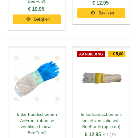
BeeFun®
€ 12,95
€ 19,95
Bekijken
Bekijken
- € 5,00
AANBIEDING
Imkerhandschoenen
Imkerhandschoenen,
AirFree, rubber &
leer & ventilatie wit -
ventilatie blauw -
BeeFun® (op is op)
BeeFun®
€ 12,95
€ 17,95