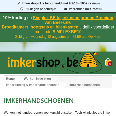
Imkershop.nl
is beoordeeld met
9.2
/
10
- 1052 reviews
60 dagen bedenktijd!
Verzonden met PostNL
10% korting
op
Simplex BE bijenkasten grenen Premium
van BeeFun®
Broedkamers
,
hoogsels
en
bijenkasten
tijdelijk voordeliger
met code
SIMPLEXBE10
Geldig t/m woensdag 12 augustus om 23:59 uur. Op = op.
0
Home
Werken in de bijen
Imkerkleding & imkerhandschoenen
Imkerhandschoenen
IMKERHANDSCHOENEN
Werken met handschoenen voorkomt bijensteken. Toch wil niet iedere imker