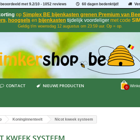
 beoordeeld met
9.2
/
10
- 1052 reviews
60 dagen bedenktijd!
Ve
orting
op
Simplex BE bijenkasten grenen Premium van B
rs
,
hoogsels
en
bijenkasten
tijdelijk voordeliger
met code
SI
Geldig t/m woensdag 12 augustus om 23:59 uur. Op = op.
CONTACT
NIEUWE PRODUCTEN
Wink
0
p
Koninginnenteelt
Nicot kweek systeem
T KWEEK SYSTEEM