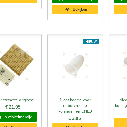
Bekijken
NIEUW
t cassette origineel
Nicot kooitje voor
Nic
nel bekijken
Snel bekijken
Sne
onbervruchte
koning
€ 21,95
koninginnen CNE8
In winkelmandje
€ 2,95