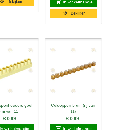
Bekijken
In winkelmandje
Bekijken
ppenhouders geel
Celdoppen bruin (rij van
l bekijken
Snel bekijken
(rij van 11)
11)
€ 0,99
€ 0,99
In winkelmandje
In winkelmandje