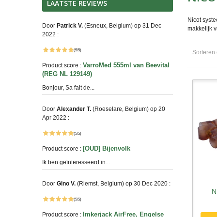
LAATSTE REVIEWS
Nicot syst
Door
Patrick V.
(Esneux, Belgium) op 31 Dec
makkelijk v
2022 :
(5/5)
Sorteren
VarroMed 555ml van Beevital
Product score :
(REG NL 129149)
Bonjour, Sa fait de...
Door
Alexander T.
(Roeselare, Belgium) op 20
Apr 2022 :
(5/5)
[OUD] Bijenvolk
Product score :
Ik ben geïnteresseerd in...
Door
Gino V.
(Riemst, Belgium) op 30 Dec 2020 :
N
S
(5/5)
Imkerjack AirFree, Engelse
Product score :