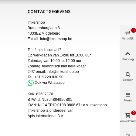
CONTACTGEGEVENS
Imkershop
Brandenburglaan 8
0
4333BZ Middelburg
E-mail:
info@imkershop.be
Vergelijk
Telefonisch contact?
Op werkdagen van 14:00 tot 16:00 uur
Omhoog
Zaterdag van 10:00 tot 12:00 uur
Zondag: telefonisch niet bereikbaar
24/7 email:
info@imkershop.be
Tel:
+31 6 220 830 90
Zoeken
Ook via Whatsapp
KvK:
62607170
BTW-id: NL854884956B01
Menu
IBAN:
NL14 TRIO 0198 0808 67 t.a.v. Imkershop
Imkershop is onderdeel van
0
Apis International B.V.
Winkelman