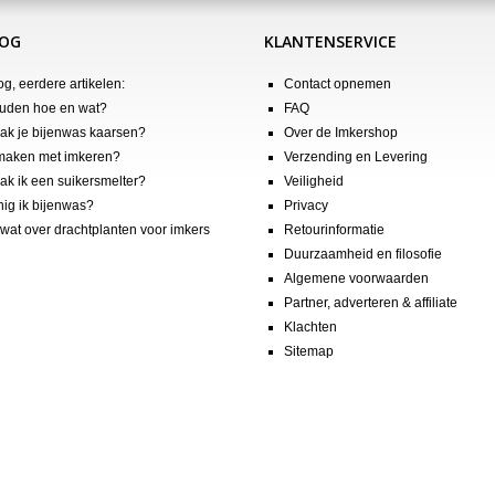
LOG
KLANTENSERVICE
og, eerdere artikelen:
Contact opnemen
uden hoe en wat?
FAQ
k je bijenwas kaarsen?
Over de Imkershop
maken met imkeren?
Verzending en Levering
k ik een suikersmelter?
Veiligheid
nig ik bijenwas?
Privacy
wat over drachtplanten voor imkers
Retourinformatie
Duurzaamheid en filosofie
Algemene voorwaarden
Partner, adverteren & affiliate
Klachten
Sitemap