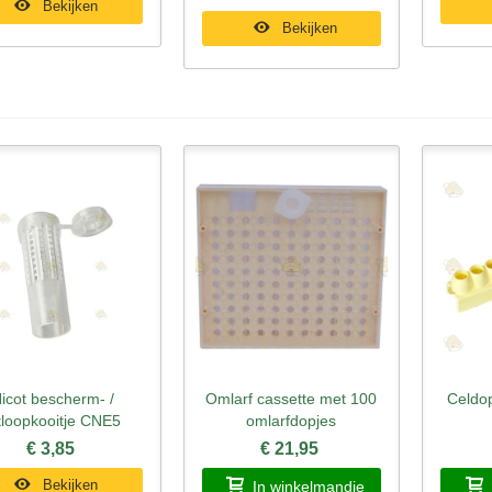
Bekijken
Bekijken
icot bescherm- /
Omlarf cassette met 100
Celdo
nel bekijken
Snel bekijken
Sne
tloopkooitje CNE5
omlarfdopjes
€ 3,85
€ 21,95
Bekijken
In winkelmandje