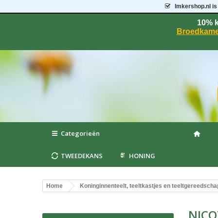
Imkershop.nl
is
10% k
Broedkame
Categorieën
TWEEDEKANS
HONING
Home
Koninginnenteelt, teeltkastjes en teeltgereedscha
NICO