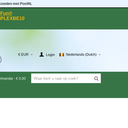
rzonden met PostNL
eeFun®
MPLEXBE10
€ EUR
Nederlands (Dutch)
Login
elmandje
-
€ 0,00