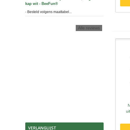
kap wit - BeeFun®
- Besteld volgens maattabel...
Alle reviews
N
S
ui
VERLANGLIJST