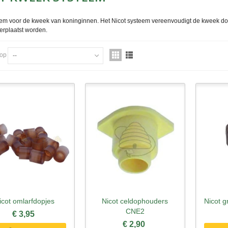
eem voor de kweek van koninginnen. Het Nicot systeem vereenvoudigt de kweek d
erplaatst worden.
 op
--
icot omlarfdopjes
Nicot celdophouders
Nicot 
nel bekijken
Snel bekijken
Sne
CNE2
€ 3,95
€ 2,90