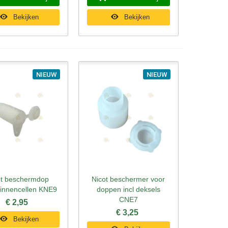
Bekijken
Bekijken
NIEUW
NIEUW
ot beschermdop
Nicot beschermer voor
l bekijken
Snel bekijken
innencellen KNE9
doppen incl deksels
CNE7
€ 2,95
€ 3,25
Bekijken