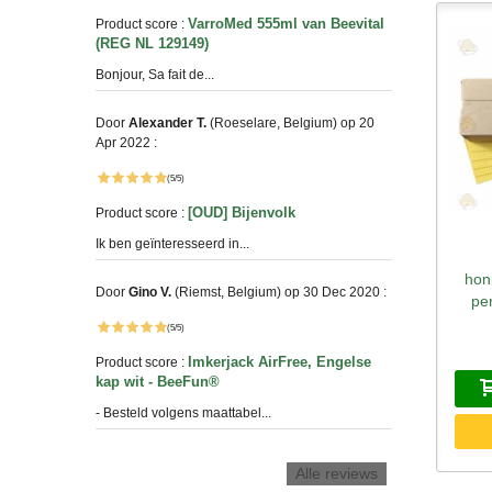
VarroMed 555ml van Beevital
Product score :
(REG NL 129149)
Bonjour, Sa fait de...
Door
Alexander T.
(Roeselare, Belgium) op 20
Apr 2022 :
(5/5)
[OUD] Bijenvolk
Product score :
Ik ben geïnteresseerd in...
S
hon
Door
Gino V.
(Riemst, Belgium) op 30 Dec 2020 :
pe
(5/5)
Imkerjack AirFree, Engelse
Product score :
kap wit - BeeFun®
- Besteld volgens maattabel...
Alle reviews