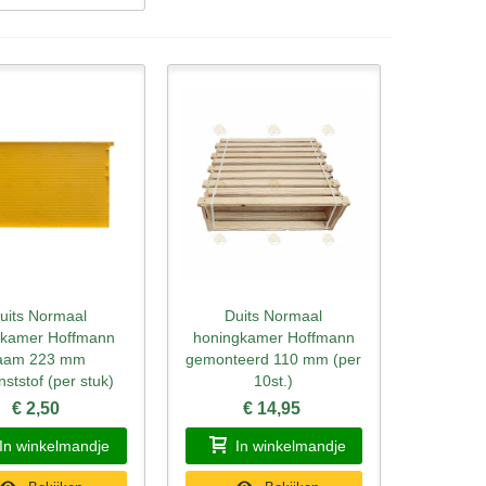
uits Normaal
Duits Normaal
l bekijken
Snel bekijken
dkamer Hoffmann
honingkamer Hoffmann
aam 223 mm
gemonteerd 110 mm (per
nststof (per stuk)
10st.)
€ 2,50
€ 14,95
In winkelmandje
In winkelmandje