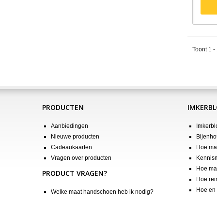
Toont 1 -
PRODUCTEN
IMKERB
Aanbiedingen
Imkerbl
Nieuwe producten
Bijenho
Cadeaukaarten
Hoe maa
Vragen over producten
Kennis
Hoe maa
PRODUCT VRAGEN?
Hoe rei
Hoe en 
Welke maat handschoen heb ik nodig?