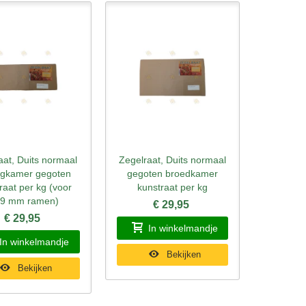
aat, Duits normaal
Zegelraat, Duits normaal
l bekijken
Snel bekijken
ngkamer gegoten
gegoten broedkamer
raat per kg (voor
kunstraat per kg
9 mm ramen)
€ 29,95
€ 29,95
In winkelmandje
In winkelmandje
Bekijken
Bekijken