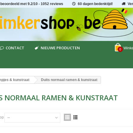
 beoordeeld met
9.2
/
10
- 1052 reviews
60 dagen bedenktijd!
Ve
CONTACT
NIEUWE PRODUCTEN
Wink
0
pjes & kunstraat
Duits normaal ramen & kunstraat
S NORMAAL RAMEN & KUNSTRAAT
 op
--