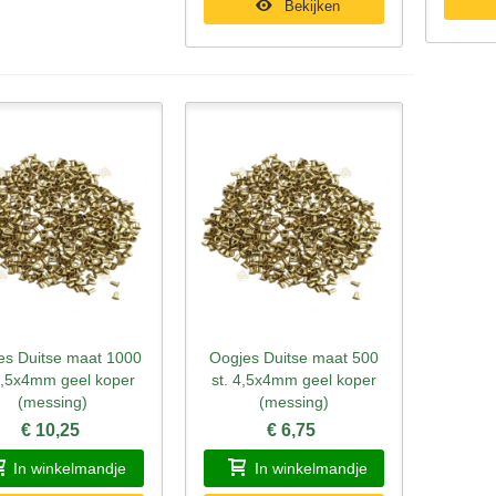
Bekijken
es Duitse maat 1000
Oogjes Duitse maat 500
nel bekijken
Snel bekijken
 4,5x4mm geel koper
st. 4,5x4mm geel koper
(messing)
(messing)
€ 10,25
€ 6,75
In winkelmandje
In winkelmandje