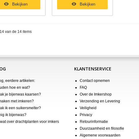
Bekijken
Bekijken
 14 van de 14 items
LOG
KLANTENSERVICE
og, eerdere artikelen:
Contact opnemen
uden hoe en wat?
FAQ
k je bijenwas kaarsen?
Over de Imkershop
maken met imkeren?
Verzending en Levering
k ik een suikersmelter?
Veiligheid
nig ik bijenwas?
Privacy
wat over drachtplanten voor imkers
Retourinformatie
Duurzaamheid en filosofie
Algemene voorwaarden