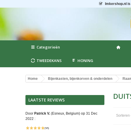
Imkershop.nl
is
Categorieën
TWEEDEKANS
HONING
Home
Bijenkasten, bijenkorven & onderdelen
Raam
DUIT
LAATSTE REVIEWS
Door
Patrick V.
(Esneux, Belgium) op 31 Dec
Sorteren
2022 :
(5/5)