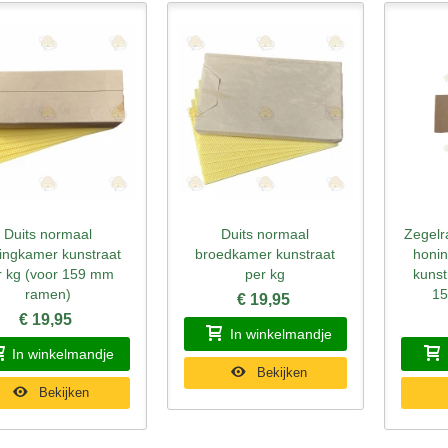
Duits normaal
Duits normaal
Zegelr
nel bekijken
Snel bekijken
Sne
ingkamer kunstraat
broedkamer kunstraat
honi
r kg (voor 159 mm
per kg
kunst
ramen)
15
€ 19,95
€ 19,95
In winkelmandje
In winkelmandje
Bekijken
Bekijken