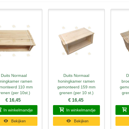
Duits Normaal
Duits Normaal
D
nel bekijken
Snel bekijken
Sne
ningkamer ramen
honingkamer ramen
bro
monteerd 110 mm
gemonteerd 159 mm
gemo
renen (per 10st.)
grenen (per 10 st.)
gre
€ 16,45
€ 16,45
In winkelmandje
In winkelmandje
Bekijken
Bekijken