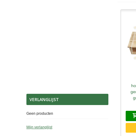
S
ho
ge
g
VERLANGLIJST
Geen producten
Mijn verlanglijst