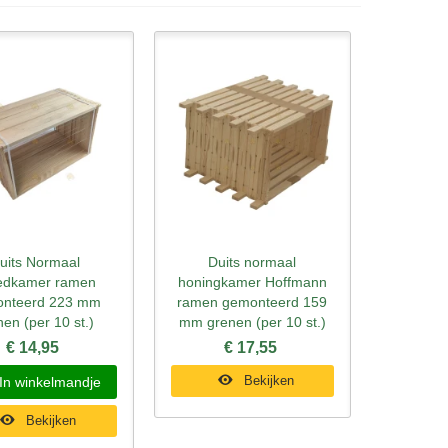
uits Normaal
Duits normaal
l bekijken
Snel bekijken
edkamer ramen
honingkamer Hoffmann
nteerd 223 mm
ramen gemonteerd 159
nen (per 10 st.)
mm grenen (per 10 st.)
€ 14,95
€ 17,55
Bekijken
In winkelmandje
Bekijken