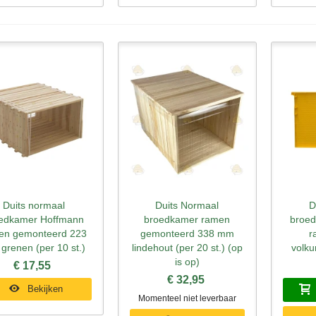
Duits normaal
Duits Normaal
D
nel bekijken
Snel bekijken
Sne
edkamer Hoffmann
broedkamer ramen
broe
en gemonteerd 223
gemonteerd 338 mm
r
grenen (per 10 st.)
lindehout (per 20 st.) (op
volku
is op)
€ 17,55
€ 32,95
Bekijken
Momenteel niet leverbaar