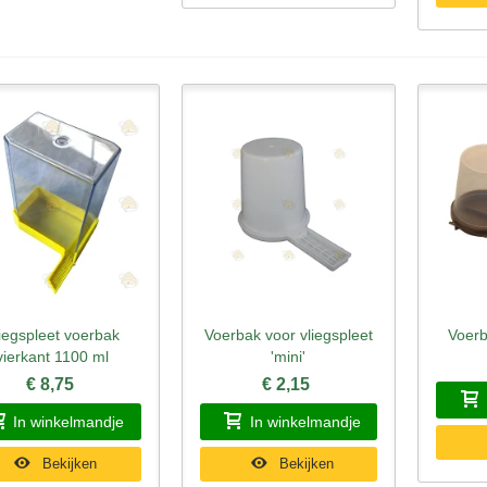
iegspleet voerbak
Voerbak voor vliegspleet
Voerb
nel bekijken
Snel bekijken
Sne
vierkant 1100 ml
'mini'
€ 8,75
€ 2,15
In winkelmandje
In winkelmandje
Bekijken
Bekijken