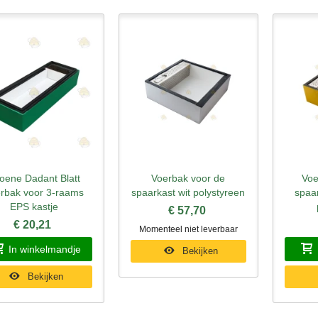
oene Dadant Blatt
Voerbak voor de
Voe
nel bekijken
Snel bekijken
Sne
rbak voor 3-raams
spaarkast wit polystyreen
spaar
EPS kastje
€ 57,70
€ 20,21
Momenteel niet leverbaar
In winkelmandje
Bekijken
Bekijken