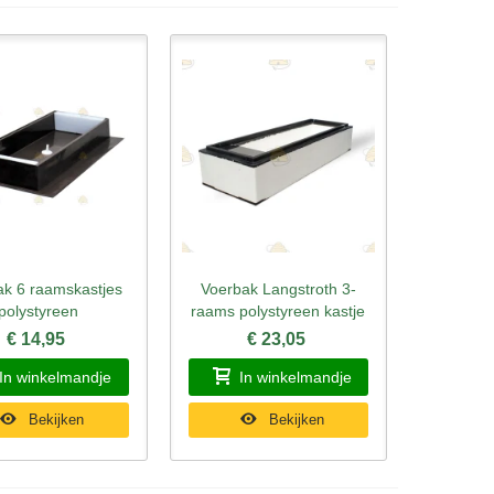
ak 6 raamskastjes
Voerbak Langstroth 3-
l bekijken
Snel bekijken
polystyreen
raams polystyreen kastje
€ 14,95
€ 23,05
In winkelmandje
In winkelmandje
Bekijken
Bekijken