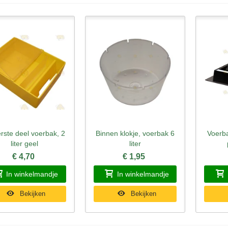
rste deel voerbak, 2
Binnen klokje, voerbak 6
Voerb
nel bekijken
Snel bekijken
Sne
liter geel
liter
€ 4,70
€ 1,95
In winkelmandje
In winkelmandje
Bekijken
Bekijken