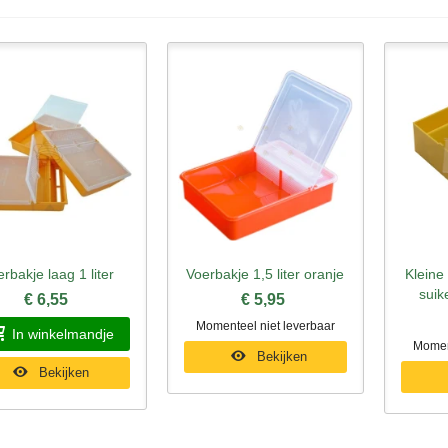
rbakje laag 1 liter
Voerbakje 1,5 liter oranje
Kleine 
nel bekijken
Snel bekijken
Sne
suik
€ 6,55
€ 5,95
Momenteel niet leverbaar
In winkelmandje
Moment
Bekijken
Bekijken