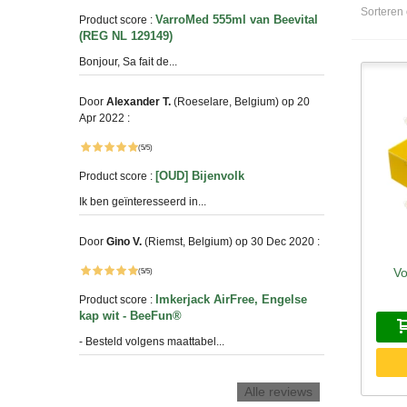
Sorteren
VarroMed 555ml van Beevital
Product score :
(REG NL 129149)
Bonjour, Sa fait de...
Door
Alexander T.
(Roeselare, Belgium) op 20
Apr 2022 :
(5/5)
[OUD] Bijenvolk
Product score :
Ik ben geïnteresseerd in...
Door
Gino V.
(Riemst, Belgium) op 30 Dec 2020 :
Vo
S
(5/5)
Imkerjack AirFree, Engelse
Product score :
kap wit - BeeFun®
- Besteld volgens maattabel...
Alle reviews