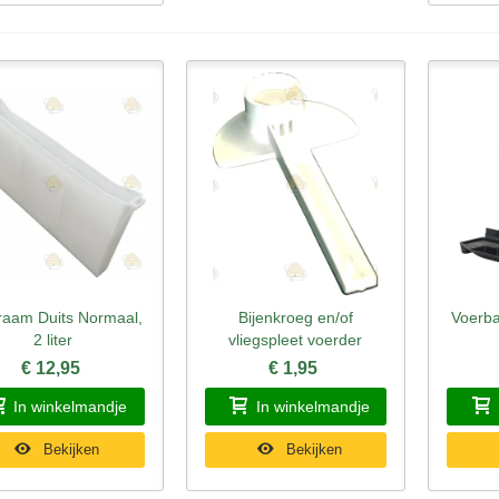
raam Duits Normaal,
Bijenkroeg en/of
Voerba
nel bekijken
Snel bekijken
Sne
2 liter
vliegspleet voerder
€ 12,95
€ 1,95
In winkelmandje
In winkelmandje
Bekijken
Bekijken