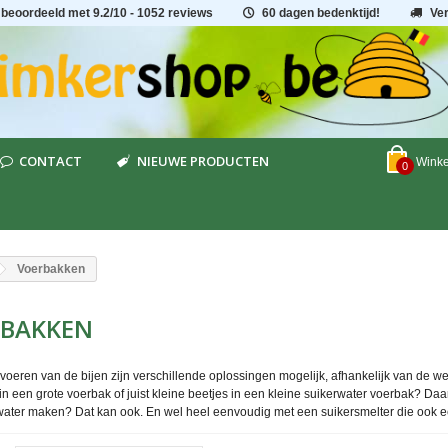
 beoordeeld met
9.2
/
10
- 1052 reviews
60 dagen bedenktijd!
Ve
CONTACT
NIEUWE PRODUCTEN
Wink
0
Voerbakken
RBAKKEN
jvoeren van de bijen zijn verschillende oplossingen mogelijk, afhankelijk van de w
in een grote voerbak of juist kleine beetjes in een kleine suikerwater voerbak? D
rwater maken? Dat kan ook. En wel heel eenvoudig met een suikersmelter die ook e