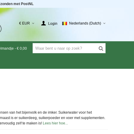
rzonden met PostNL
€ EUR
Nederlands (Dutch)
Login
elmandje
-
€ 0,00
ensen van het bijenvolk en de imker. Suikerwater voor het
aarnaast is er suikerdeeg, suikerpoeder en voer met supplementen.
envoudig zelf te maken is!
Lees hier hoe...