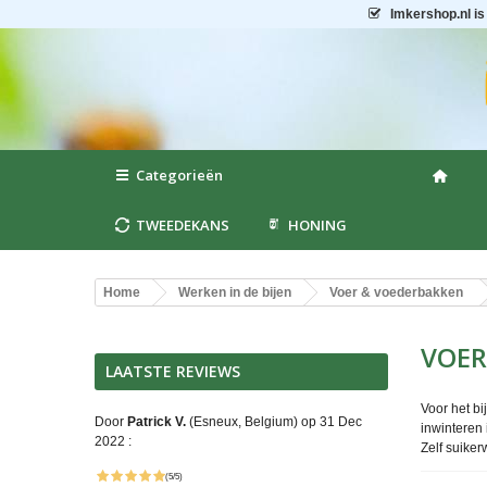
Imkershop.nl
is
Categorieën
TWEEDEKANS
HONING
Home
Werken in de bijen
Voer & voederbakken
VOE
LAATSTE REVIEWS
Voor het bi
Door
Patrick V.
(Esneux, Belgium) op 31 Dec
inwinteren 
2022 :
Zelf suike
(5/5)