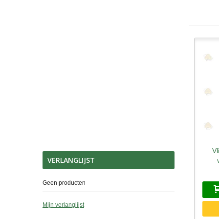
Vl
S
VERLANGLIJST
Geen producten
Mijn verlanglijst