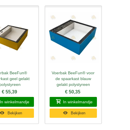
rbak BeeFun®
Voerbak BeeFun® voor
l bekijken
Snel bekijken
kast geel gelakt
de spaarkast blauw
polystyreen
gelakt polystyreen
€ 55,39
€ 50,35
In winkelmandje
In winkelmandje
Bekijken
Bekijken