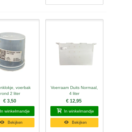
nklokje, voerbak
Voerraam Duits Normaal,
l bekijken
Snel bekijken
rond 2 liter
4 liter
€ 3,50
€ 12,95
In winkelmandje
In winkelmandje
Bekijken
Bekijken