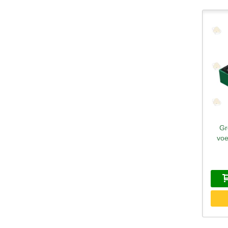
Gr
S
voe