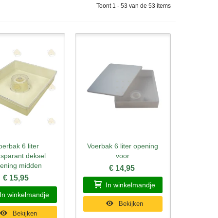
Toont 1 - 53 van de 53 items
oerbak 6 liter
Voerbak 6 liter opening
l bekijken
Snel bekijken
nsparant deksel
voor
ening midden
€ 14,95
€ 15,95
In winkelmandje
In winkelmandje
Bekijken
Bekijken