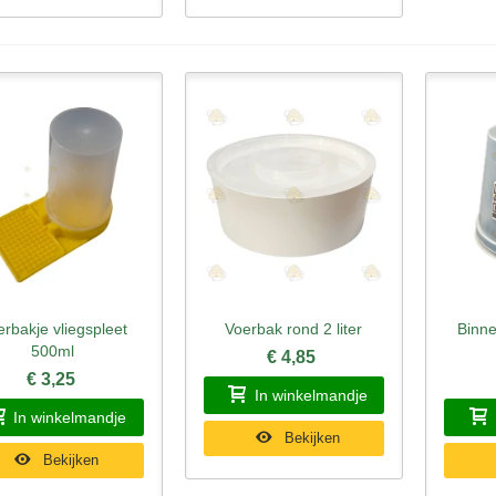
rbakje vliegspleet
Voerbak rond 2 liter
Binne
nel bekijken
Snel bekijken
Sne
500ml
€ 4,85
€ 3,25
In winkelmandje
In winkelmandje
Bekijken
Bekijken