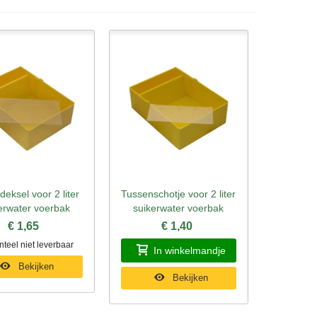
deksel voor 2 liter
Tussenschotje voor 2 liter
l bekijken
Snel bekijken
erwater voerbak
suikerwater voerbak
€ 1,65
€ 1,40
eel niet leverbaar
In winkelmandje
Bekijken
Bekijken