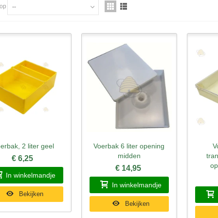
 op
--
erbak, 2 liter geel
Voerbak 6 liter opening
V
nel bekijken
Snel bekijken
Sne
midden
tra
€ 6,25
op
€ 14,95
In winkelmandje
In winkelmandje
Bekijken
Bekijken