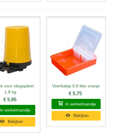
k voor vliegspleet
Voerbakje 0,8 liter oranje
l bekijken
Snel bekijken
1,8 kg
€ 5,75
€ 5,95
In winkelmandje
In winkelmandje
Bekijken
Bekijken