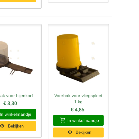
ak voor bijenkorf
Voerbak voor vliegspleet
l bekijken
Snel bekijken
1 kg
€ 3,30
€ 4,85
In winkelmandje
In winkelmandje
Bekijken
Bekijken