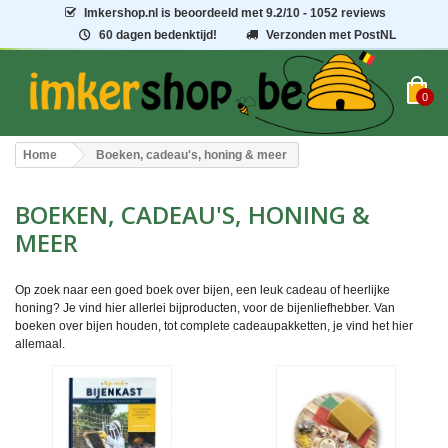
Imkershop.nl
is beoordeeld met
9.2
/
10
- 1052 reviews
60 dagen bedenktijd!
Verzonden met PostNL
0
Home
Boeken, cadeau's, honing & meer
BOEKEN, CADEAU'S, HONING &
MEER
Op zoek naar een goed boek over bijen, een leuk cadeau of heerlijke
honing? Je vind hier allerlei bijproducten, voor de bijenliefhebber. Van
boeken over bijen houden, tot complete cadeaupakketten, je vind het hier
allemaal.