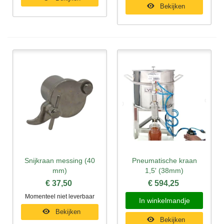
Bekijken
Snijkraan messing (40
Pneumatische kraan
mm)
1,5' (38mm)
€ 37,50
€ 594,25
Momenteel niet leverbaar
In winkelmandje
Bekijken
Bekijken