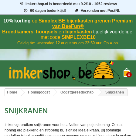
Imkershop.nl
is beoordeeld met
9.2
/
10
- 1052 reviews
60 dagen bedenktijd!
Verzonden met PostNL
10% korting
op
Simplex BE bijenkasten grenen Premium
van BeeFun®
Broedkamers
,
hoogsels
en
bijenkasten
tijdelijk voordeliger
met code
SIMPLEXBE10
Geldig t/m woensdag 12 augustus om 23:59 uur. Op = op.
0
Home
Honingoogst
Oogstgereedschap
Snijkranen
SNIJKRANEN
Imkers gebruiken snijkranen voor het afvullen van potjes honing. Omdat
honing erg plakkerig en stroperig is, is dit de ideale kraan. Bij sommige
modellen is het mogelijk om van een gewone emmer zelf een rijper te maken