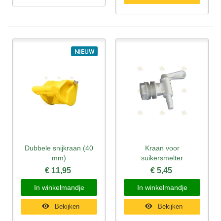
NIEUW
Dubbele snijkraan (40
Kraan voor
mm)
suikersmelter
€ 11,95
€ 5,45
In winkelmandje
In winkelmandje
Bekijken
Bekijken