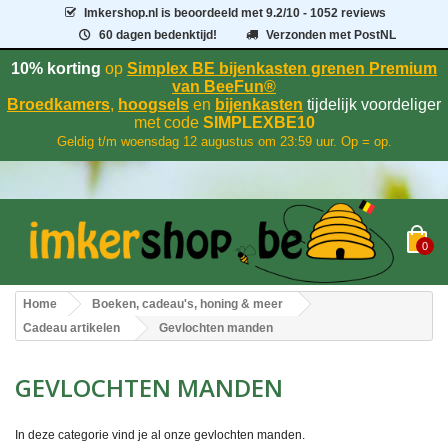
Imkershop.nl
is beoordeeld met
9.2
/
10
- 1052 reviews
60 dagen bedenktijd!
Verzonden met PostNL
10% korting
op
Simplex BE bijenkasten grenen Premium
van BeeFun®
Broedkamers
,
hoogsels
en
bijenkasten
tijdelijk voordeliger
met code
SIMPLEXBE10
Geldig t/m woensdag 12 augustus om 23:59 uur. Op = op.
0
Home
Boeken, cadeau's, honing & meer
Cadeau artikelen
Gevlochten manden
GEVLOCHTEN MANDEN
In deze categorie vind je al onze gevlochten manden.