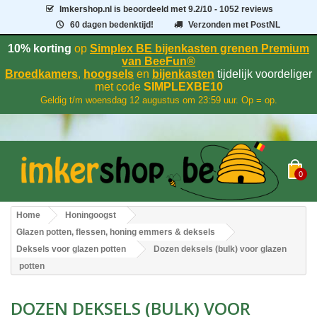
Imkershop.nl
is beoordeeld met
9.2
/
10
- 1052 reviews
60 dagen bedenktijd!
Verzonden met PostNL
10% korting
op
Simplex BE bijenkasten grenen Premium
van BeeFun®
Broedkamers
,
hoogsels
en
bijenkasten
tijdelijk voordeliger
met code
SIMPLEXBE10
Geldig t/m woensdag 12 augustus om 23:59 uur. Op = op.
0
Home
Honingoogst
Glazen potten, flessen, honing emmers & deksels
Deksels voor glazen potten
Dozen deksels (bulk) voor glazen
potten
DOZEN DEKSELS (BULK) VOOR