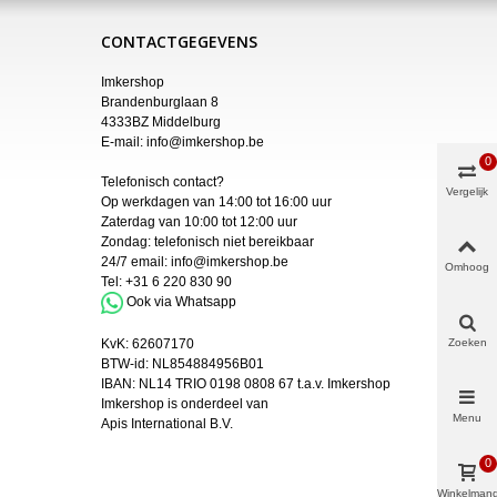
CONTACTGEGEVENS
Imkershop
Brandenburglaan 8
4333BZ Middelburg
E-mail:
info@imkershop.be
0
Telefonisch contact?
Vergelijk
Op werkdagen van 14:00 tot 16:00 uur
Zaterdag van 10:00 tot 12:00 uur
Zondag: telefonisch niet bereikbaar
24/7 email:
info@imkershop.be
Omhoog
Tel:
+31 6 220 830 90
Ook via Whatsapp
Zoeken
KvK:
62607170
BTW-id: NL854884956B01
IBAN:
NL14 TRIO 0198 0808 67 t.a.v. Imkershop
Imkershop is onderdeel van
Menu
Apis International B.V.
0
Winkelman