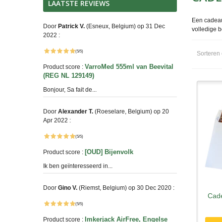
LAATSTE REVIEWS
Een cadeauk
Door
Patrick V.
(Esneux, Belgium) op 31 Dec
volledige b
2022 :
(5/5)
Sorteren
VarroMed 555ml van Beevital
Product score :
(REG NL 129149)
Bonjour, Sa fait de...
Door
Alexander T.
(Roeselare, Belgium) op 20
Apr 2022 :
(5/5)
[OUD] Bijenvolk
Product score :
Ik ben geïnteresseerd in...
Door
Gino V.
(Riemst, Belgium) op 30 Dec 2020 :
Cade
S
(5/5)
Imkerjack AirFree, Engelse
Product score :