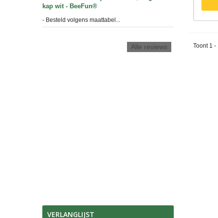
kap wit - BeeFun®
- Besteld volgens maattabel...
Toont 1 -
Alle reviews
VERLANGLIJST