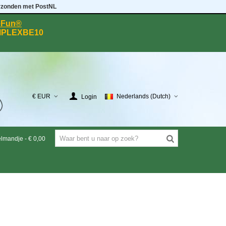
rzonden met PostNL
eeFun®
MPLEXBE10
€ EUR
Nederlands (Dutch)
Login
elmandje
-
€ 0,00