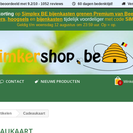
 beoordeeld met
9.2
/
10
- 1052 reviews
60 dagen bedenktijd!
Ve
orting
op
Simplex BE bijenkasten grenen Premium van B
rs
,
hoogsels
en
bijenkasten
tijdelijk voordeliger
met code
SI
Geldig t/m woensdag 12 augustus om 23:59 uur. Op = op.
CONTACT
NIEUWE PRODUCTEN
Wink
0
tikelen
Cadeaukaart
EAUKAART