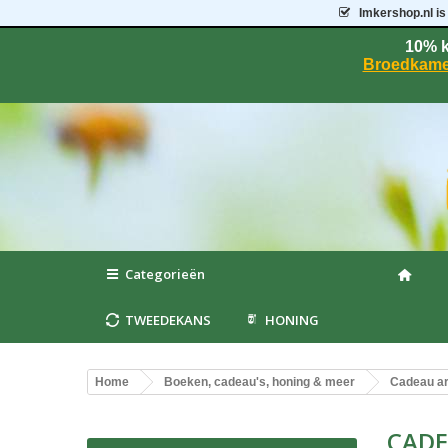
Imkershop.nl
is
10% k
Broedkame
Categorieën
TWEEDEKANS
HONING
Home
Boeken, cadeau's, honing & meer
Cadeau ar
CAD