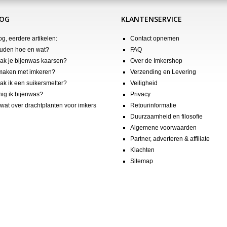
LOG
KLANTENSERVICE
og, eerdere artikelen:
Contact opnemen
uden hoe en wat?
FAQ
k je bijenwas kaarsen?
Over de Imkershop
maken met imkeren?
Verzending en Levering
k ik een suikersmelter?
Veiligheid
nig ik bijenwas?
Privacy
wat over drachtplanten voor imkers
Retourinformatie
Duurzaamheid en filosofie
Algemene voorwaarden
Partner, adverteren & affiliate
Klachten
Sitemap