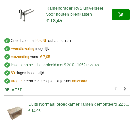
Ramendrager RVS universeel
voor houten bijenkasten
€ 18,45
✔
Op te halen bij
PostNL
ophaalpunten.
✔
Avondlevering
mogelijk.
✔
Verzending
vanaf
€ 7,95
.
✔
Imkershop.be
is beoordeeld met
9.2
/
10
-
1052
reviews
.
✔
60
dagen bedenktijd.
✔
Vragen
neem contact op en krijg snel
antwoord
.
.
RELATED
Duits Normaal broedkamer ramen gemonteerd 223...
€ 14,95