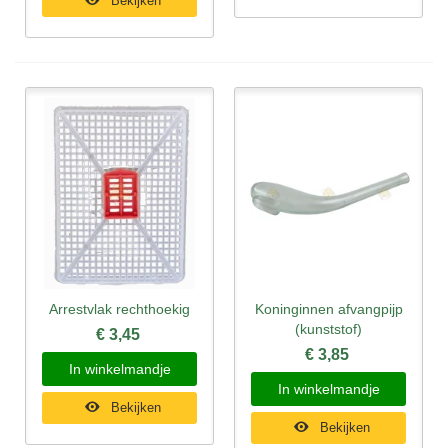
Bekijken
Arrestvlak rechthoekig
Koninginnen afvangpijp
(kunststof)
€ 3,45
€ 3,85
In winkelmandje
In winkelmandje
Bekijken
Bekijken