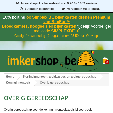
Imkershop.nl
is beoordeeld met
9.2
/
10
- 1052 reviews
60 dagen bedenktijd!
Verzonden met PostNL
10% korting
op
Simplex BE bijenkasten grenen Premium
van BeeFun®
Broedkamers
,
hoogsels
en
bijenkasten
tijdelijk voordeliger
met code
SIMPLEXBE10
Geldig t/m woensdag 12 augustus om 23:59 uur. Op = op.
0
Home
Koninginnenteelt, teeltkastjes en teeltgereedschap
Koninginnenteelt
Overig gereedschap
OVERIG GEREEDSCHAP
Overig gereedschap voor de koninginnenteelt zoals bijvoorbeeld