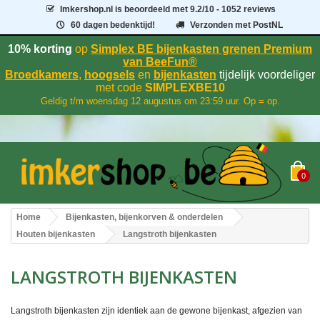
Imkershop.nl
is beoordeeld met
9.2
/
10
- 1052 reviews
60 dagen bedenktijd!
Verzonden met PostNL
10% korting
op
Simplex BE bijenkasten grenen Premium
van BeeFun®
Broedkamers
,
hoogsels
en
bijenkasten
tijdelijk voordeliger
met code
SIMPLEXBE10
Geldig t/m woensdag 12 augustus om 23:59 uur. Op = op.
0
Home
Bijenkasten, bijenkorven & onderdelen
Houten bijenkasten
Langstroth bijenkasten
LANGSTROTH BIJENKASTEN
Langstroth bijenkasten zijn identiek aan de gewone bijenkast, afgezien van