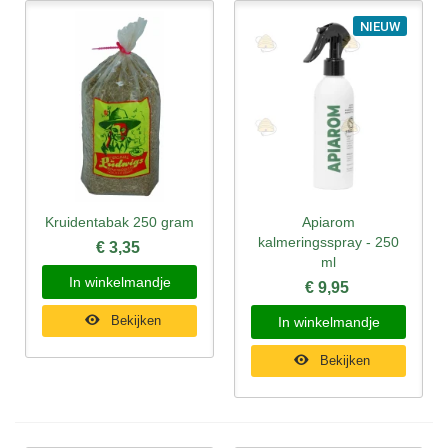
NIEUW
Kruidentabak 250 gram
Apiarom
kalmeringsspray - 250
€ 3,35
ml
In winkelmandje
€ 9,95
Bekijken
In winkelmandje
Bekijken