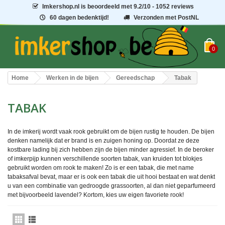
Imkershop.nl
is beoordeeld met
9.2
/
10
- 1052 reviews
60 dagen bedenktijd!
Verzonden met PostNL
0
Home
Werken in de bijen
Gereedschap
Tabak
TABAK
In de imkerij wordt vaak rook gebruikt om de bijen rustig te houden. De bijen
denken namelijk dat er brand is en zuigen honing op. Doordat ze deze
kostbare lading bij zich hebben zijn de bijen minder agressief. In de beroker
of imkerpijp kunnen verschillende soorten tabak, van kruiden tot blokjes
gebruikt worden om rook te maken! Zo is er een tabak, die met name
tabaksafval bevat, maar er is ook een tabak die uit hooi bestaat en wat denkt
u van een combinatie van gedroogde grassoorten, al dan niet geparfumeerd
met bijvoorbeeld lavendel? Kortom, kies uw eigen favoriete rook!