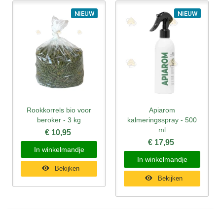
NIEUW
NIEUW
Rookkorrels bio voor
Apiarom
beroker - 3 kg
kalmeringsspray - 500
ml
€ 10,95
€ 17,95
In winkelmandje
In winkelmandje
Bekijken
Bekijken