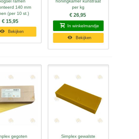
oogsel ramen
honingkamer kunstraat
nteerd 140 mm
per kg
nen (per 10 st.)
€ 26,95
€ 15,95
In winkelmandje
Bekijken
Bekijken
mplex gegoten
Simplex gewalste
l bekijken
Snel bekijken