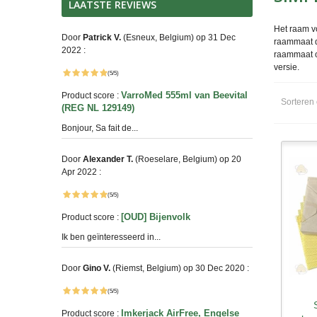
LAATSTE REVIEWS
Het raam vo
Door
Patrick V.
(Esneux, Belgium) op 31 Dec
raammaat di
2022 :
raammaat o
versie.
(5/5)
VarroMed 555ml van Beevital
Product score :
Sorteren
(REG NL 129149)
Bonjour, Sa fait de...
Door
Alexander T.
(Roeselare, Belgium) op 20
Apr 2022 :
(5/5)
[OUD] Bijenvolk
Product score :
Ik ben geïnteresseerd in...
Door
Gino V.
(Riemst, Belgium) op 30 Dec 2020 :
(5/5)
S
Imkerjack AirFree, Engelse
Product score :