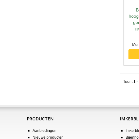
B
S
hoog
ge
g
Mom
Toont 1 -
PRODUCTEN
IMKERB
Aanbiedingen
Imkerbl
Nieuwe producten
Bijenho