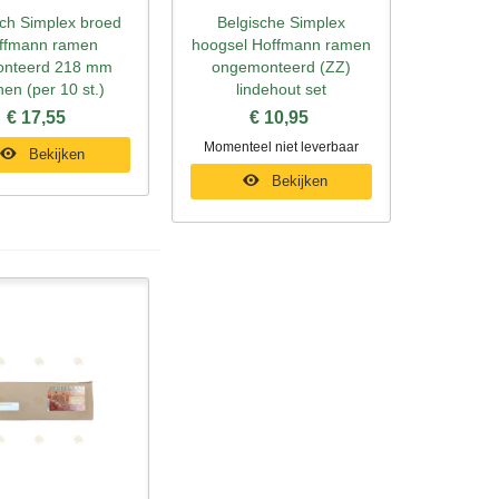
sch Simplex broed
Belgische Simplex
l bekijken
Snel bekijken
ffmann ramen
hoogsel Hoffmann ramen
nteerd 218 mm
ongemonteerd (ZZ)
nen (per 10 st.)
lindehout set
€ 17,55
€ 10,95
Momenteel niet leverbaar
Bekijken
Bekijken