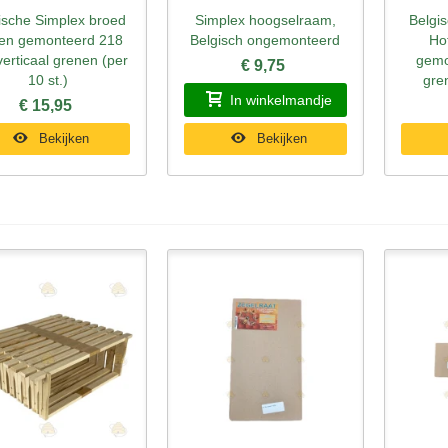
ische Simplex broed
Simplex hoogselraam,
Belgi
nel bekijken
Snel bekijken
Sne
en gemonteerd 218
Belgisch ongemonteerd
Ho
erticaal grenen (per
gemo
€ 9,75
10 st.)
gre
In winkelmandje
€ 15,95
Bekijken
Bekijken