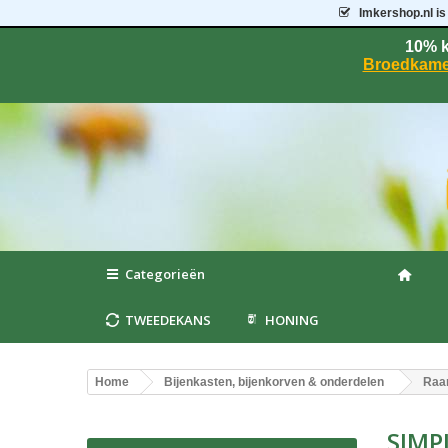
Imkershop.nl
is
10% k
Broedkame
Categorieën
TWEEDEKANS
HONING
Home
Bijenkasten, bijenkorven & onderdelen
Raa
SIMP