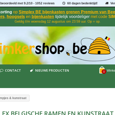
 beoordeeld met
9.2
/
10
- 1052 reviews
60 dagen bedenktijd!
Ve
orting
op
Simplex BE bijenkasten grenen Premium van B
rs
,
hoogsels
en
bijenkasten
tijdelijk voordeliger
met code
SI
Geldig t/m woensdag 12 augustus om 23:59 uur. Op = op.
CONTACT
NIEUWE PRODUCTEN
Wink
0
mpjes & kunstraat
LEX BELGISCHE RAMEN EN KUNSTRAA