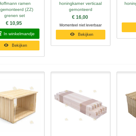
Hoffmann ramen
honingkamer verticaal
honin
gemonteerd (ZZ)
gemonteerd
grenen set
€ 16,00
€ 10,95
Momenteel niet leverbaar
In winkelmandje
Bekijken
Bekijken