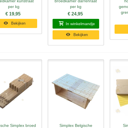
edkamer kunstraat
broedkamer darrenraat
h
per kg
per kg
gemo
gre
€ 19,95
€ 24,95
Bekijken
In winkelmandje
Bekijken
ische Simplex broed
Simplex Belgische
Si
nel bekijken
Snel bekijken
Sne