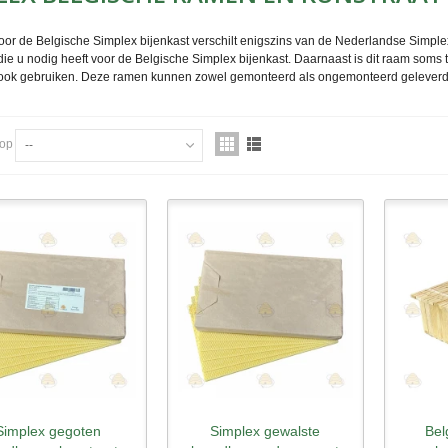
or de Belgische Simplex bijenkast verschilt enigszins van de Nederlandse Simplex
e u nodig heeft voor de Belgische Simplex bijenkast. Daarnaast is dit raam soms t
ok gebruiken. Deze ramen kunnen zowel gemonteerd als ongemonteerd geleverd w
 op
--
Simplex gegoten
Simplex gewalste
Bel
nel bekijken
Snel bekijken
Sne