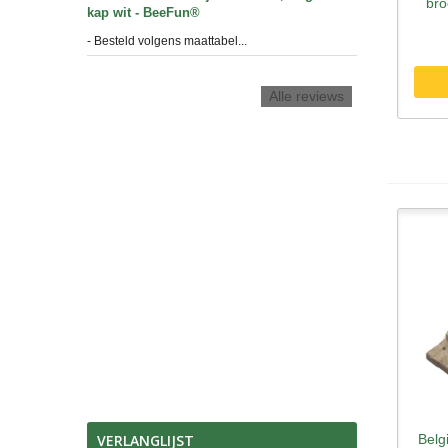
bro
kap wit - BeeFun®
- Besteld volgens maattabel...
Alle reviews
VERLANGLIJST
Belg
S