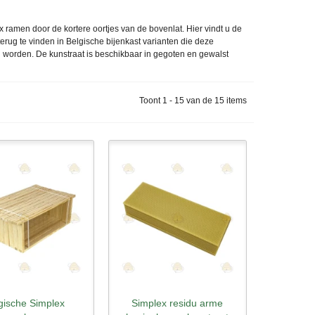
 ramen door de kortere oortjes van de bovenlat. Hier vindt u de
erug te vinden in Belgische bijenkast varianten die deze
orden. De kunstraat is beschikbaar in gegoten en gewalst
Toont 1 - 15 van de 15 items
gische Simplex
Simplex residu arme
l bekijken
Snel bekijken