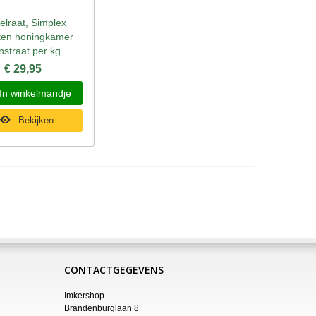
elraat, Simplex
l bekijken
ten honingkamer
nstraat per kg
€ 29,95
In winkelmandje
Bekijken
CONTACTGEGEVENS
Imkershop
Brandenburglaan 8