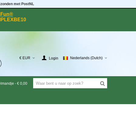
rzonden met PostNL
eeFun®
MPLEXBE10
€ EUR
Nederlands (Dutch)
Login
elmandje
-
€ 0,00
T