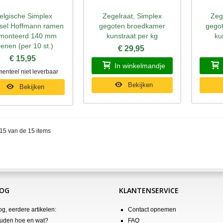
elgische Simplex
Zegelraat, Simplex
Zeg
nel bekijken
Snel bekijken
Sne
sel Hoffmann ramen
gegoten broedkamer
gego
monteerd 140 mm
kunstraat per kg
ku
renen (per 10 st.)
€ 29,95
€ 15,95
In winkelmandje
enteel niet leverbaar
Bekijken
Bekijken
 15 van de 15 items
LOG
KLANTENSERVICE
og, eerdere artikelen:
Contact opnemen
uden hoe en wat?
FAQ