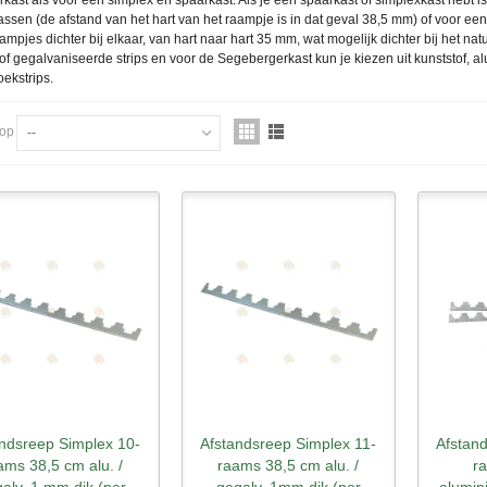
ast als voor een simplex en spaarkast. Als je een spaarkast of simplexkast hebt i
ssen (de afstand van het hart van het raampje is in dat geval 38,5 mm) of voor ee
aampjes dichter bij elkaar, van hart naar hart 35 mm, wat mogelijk dichter bij het na
of gegalvaniseerde strips en voor de Segebergerkast kun je kiezen uit kunststof, 
oekstrips.
 op
--
andsreep Simplex 10-
Afstandsreep Simplex 11-
Afstan
nel bekijken
Snel bekijken
Sne
ams 38,5 cm alu. /
raams 38,5 cm alu. /
r
alv. 1 mm dik (per
gegalv. 1mm dik (per
alumin