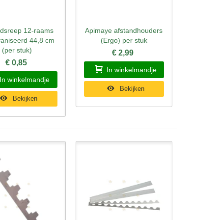
ndsreep 12-raams
Apimaye afstandhouders
l bekijken
Snel bekijken
vaniseerd 44,8 cm
(Ergo) per stuk
(per stuk)
€ 2,99
€ 0,85
In winkelmandje
In winkelmandje
Bekijken
Bekijken