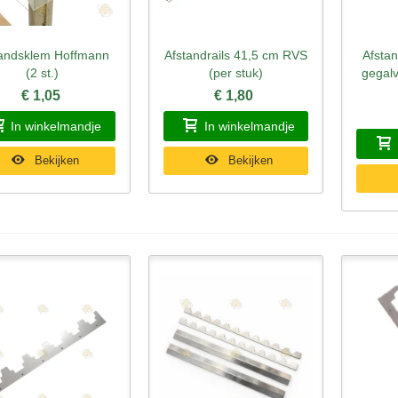
tandsklem Hoffmann
Afstandrails 41,5 cm RVS
Afsta
nel bekijken
Snel bekijken
Sne
(2 st.)
(per stuk)
gegal
€ 1,05
€ 1,80
In winkelmandje
In winkelmandje
Bekijken
Bekijken