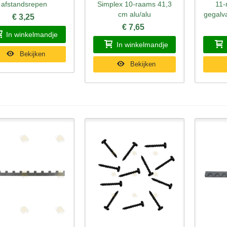
afstandsrepen
Simplex 10-raams 41,3
11-
cm alu/alu
gegalva
€ 3,25
€ 7,65
In winkelmandje
In winkelmandje
Bekijken
Bekijken