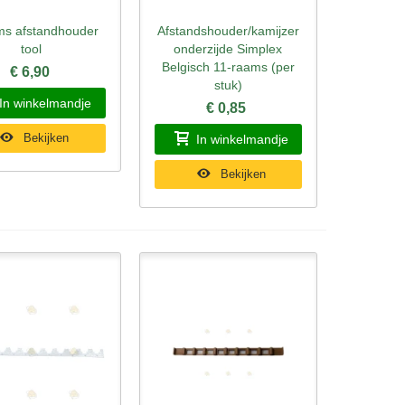
ms afstandhouder
Afstandshouder/kamijzer
l bekijken
Snel bekijken
tool
onderzijde Simplex
Belgisch 11-raams (per
€ 6,90
stuk)
In winkelmandje
€ 0,85
Bekijken
In winkelmandje
Bekijken