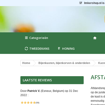
Imkershop.nl
is
Categorieën
TWEEDEKANS
HONING
Home
Bijenkasten, bijenkorven & onderdelen
Kast
AFST
LAATSTE REVIEWS
Afstandsrep
Door
Patrick V.
(Esneux, Belgium) op 31 Dec
op de juis
2022 :
de kast is 
eenvoudig a
(5/5)