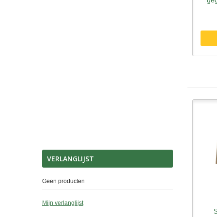
VERLANGLIJST
Geen producten
Mijn verlanglijst
S
S