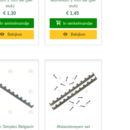
stuk)
stuk)
€ 1,30
€ 1,45
In winkelmandje
In winkelmandje
Bekijken
Bekijken
n Simplex Belgisch
Afstandsrepen set
l bekijken
Snel bekijken