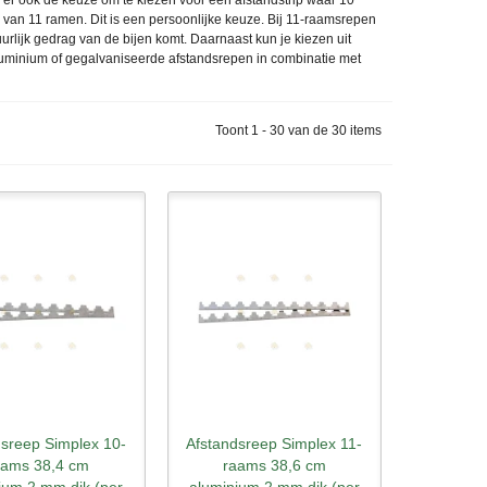
s er ook de keuze om te kiezen voor een afstandstrip waar 10
n van 11 ramen. Dit is een persoonlijke keuze. Bij 11-raamsrepen
tuurlijk gedrag van de bijen komt. Daarnaast kun je kiezen uit
aluminium of gegalvaniseerde afstandsrepen in combinatie met
Toont 1 - 30 van de 30 items
dsreep Simplex 10-
Afstandsreep Simplex 11-
l bekijken
Snel bekijken
aams 38,4 cm
raams 38,6 cm
ium 2 mm dik (per
aluminium 2 mm dik (per