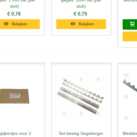
stuk)
stuk)
€ 0,76
€ 0,75
Bekijken
Bekijken
pijkertjes voor 2
Set beslag Segeberger
Bledde
nel bekijken
Snel bekijken
Sne