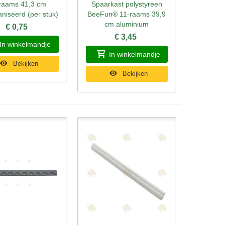
raams 41,3 cm
Spaarkast polystyreen
niseerd (per stuk)
BeeFun® 11-raams 39,9
cm aluminium
€ 0,75
€ 3,45
In winkelmandje
In winkelmandje
Bekijken
Bekijken