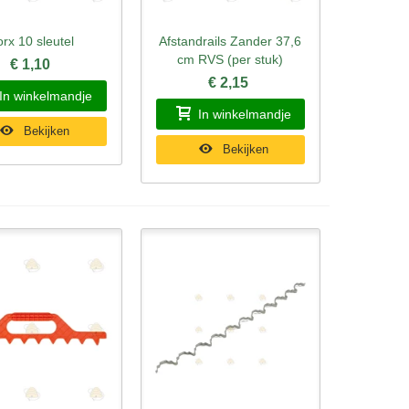
orx 10 sleutel
Afstandrails Zander 37,6
l bekijken
Snel bekijken
cm RVS (per stuk)
€ 1,10
€ 2,15
In winkelmandje
In winkelmandje
Bekijken
Bekijken