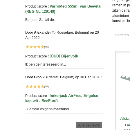
Segebergerk
ramen in pa
VarroMed 555ml van Beevital
Product score :
zitten de r
(REG NL 129149)
aluminium 
Bonjour, Sa fait de...
kunststof h
Door
Alexander T.
(Roeselare, Belgium) op 20
Sorteren
Apr 2022 :
(5/5)
[OUD] Bijenvolk
Product score :
Ik ben geïnteresseerd in...
Door
Gino V.
(Riemst, Belgium) op 30 Dec 2020 :
(5/5)
Imkerjack AirFree, Engelse
Product score :
kap wit - BeeFun®
- Besteld volgens maattabel...
Afst
S
ra
Alle reviews
geg