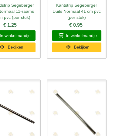
dstrip Segeberger
Kantstrip Segeberger
l bekijken
Snel bekijken
Normaal 11-raams
Duits Normaal 41 cm pvc
m pvc (per stuk)
(per stuk)
€ 1,25
€ 0,95
In winkelmandje
In winkelmandje
Bekijken
Bekijken