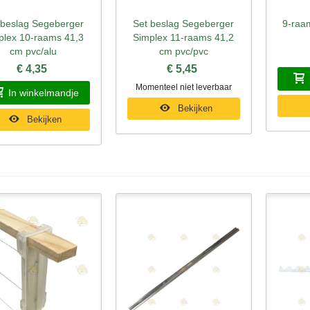
 beslag Segeberger
Set beslag Segeberger
9-raa
nel bekijken
Snel bekijken
Sne
plex 10-raams 41,3
Simplex 11-raams 41,2
cm pvc/alu
cm pvc/pvc
€ 4,35
€ 5,45
Momenteel niet leverbaar
In winkelmandje
Bekijken
Bekijken