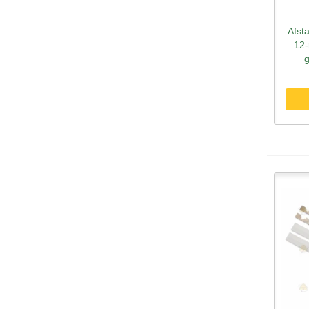
Afst
S
12-
g