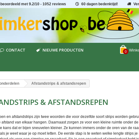
 beoordeeld met
9.2
/
10
- 1052 reviews
60 dagen bedenktijd!
Ve
CONTACT
NIEUWE PRODUCTEN
Wink
0
onderdelen
Afstandstrips & afstandsrepen
ANDSTRIPS & AFSTANDSREPEN
en en afstandstrips zijn twee woorden die voor dezelfde soort strips worden gebrui
te afstand van elkaar hangen. Daarnaast zorgen ze voor een kleine ruimte onder d
de kans dat er bijen sneuvelen kleiner. Ze kunnen immers onder de oren van de raam
ls je weet waar je op moet letten. De eerste stap is te weten welke lengte strips je