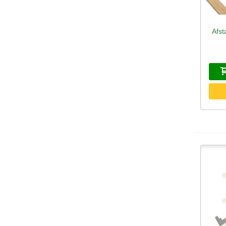
Afs
S