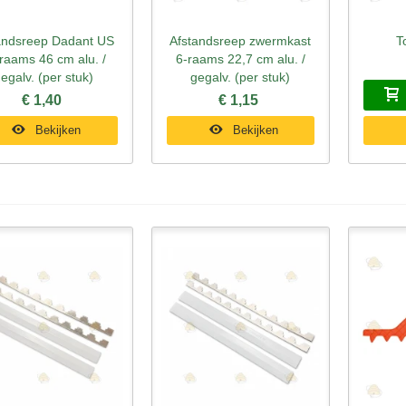
andsreep Dadant US
Afstandsreep zwermkast
T
nel bekijken
Snel bekijken
Sne
raams 46 cm alu. /
6-raams 22,7 cm alu. /
egalv. (per stuk)
gegalv. (per stuk)
€ 1,40
€ 1,15
Bekijken
Bekijken