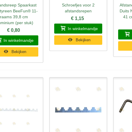
andsreep Spaarkast
Schroefjes voor 2
Afstan
nel bekijken
Snel bekijken
Sne
styreen BeeFun® 11-
afstandsrepen
Duits 
raams 39,8 cm
41 c
€ 1,15
uminium (per stuk)
In winkelmandje
€ 0,80
Bekijken
In winkelmandje
Bekijken