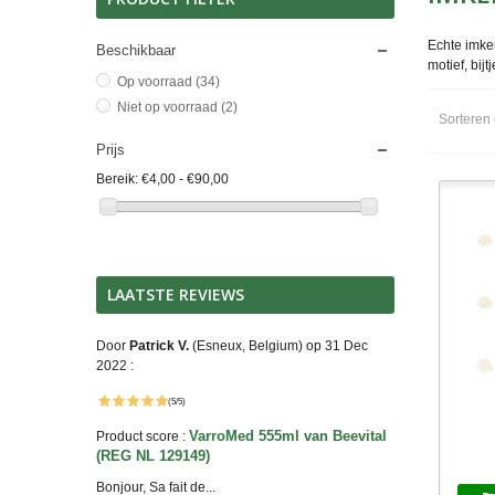
Echte imker
Beschikbaar
motief, bi
Op voorraad
(34)
Niet op voorraad
(2)
Sorteren
Prijs
Bereik:
€4,00 - €90,00
LAATSTE REVIEWS
Door
Patrick V.
(Esneux, Belgium) op 31 Dec
2022 :
(5/5)
VarroMed 555ml van Beevital
S
Product score :
(REG NL 129149)
Bonjour, Sa fait de...