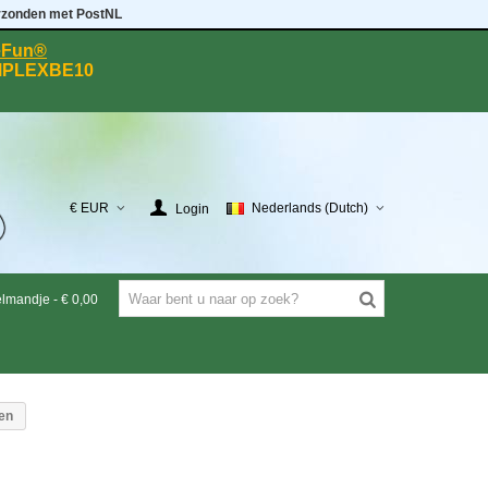
rzonden met PostNL
eeFun®
MPLEXBE10
€ EUR
Nederlands (Dutch)
Login
elmandje
-
€ 0,00
en