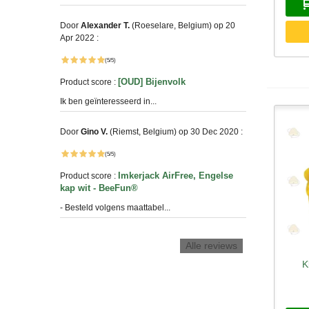
Door
Alexander T.
(Roeselare, Belgium) op 20
Apr 2022 :
(5/5)
[OUD] Bijenvolk
Product score :
Ik ben geïnteresseerd in...
Door
Gino V.
(Riemst, Belgium) op 30 Dec 2020 :
(5/5)
Imkerjack AirFree, Engelse
Product score :
kap wit - BeeFun®
- Besteld volgens maattabel...
Alle reviews
K
S