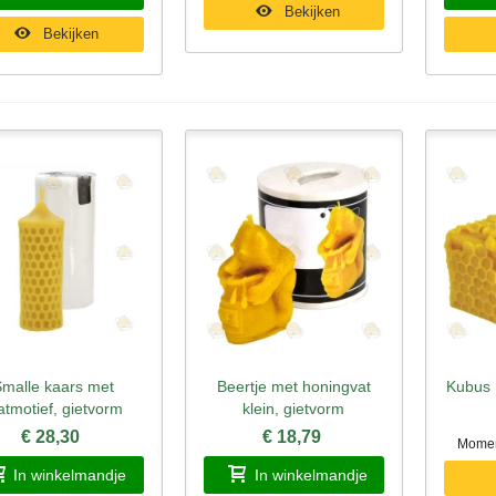
Bekijken
Bekijken
malle kaars met
Beertje met honingvat
Kubus 
nel bekijken
Snel bekijken
Sne
atmotief, gietvorm
klein, gietvorm
€ 28,30
€ 18,79
Moment
In winkelmandje
In winkelmandje