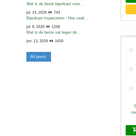
Wat is de beste bijenkast voor...
jul. 14, 2026
743
Bijenkast inspecteren - Hoe vaak...
jul. 8, 2026
1206
Wat is de beste val tegen de...
jun. 13, 2026
1630
All posts
S
S
ra