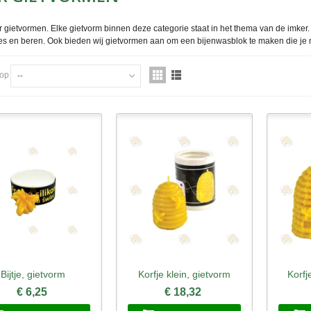
 gietvormen. Elke gietvorm binnen deze categorie staat in het thema van de imker
jtjes en beren. Ook bieden wij gietvormen aan om een bijenwasblok te maken die je
 op
--
Bijtje, gietvorm
Korfje klein, gietvorm
Korfj
nel bekijken
Snel bekijken
Sne
€ 6,25
€ 18,32