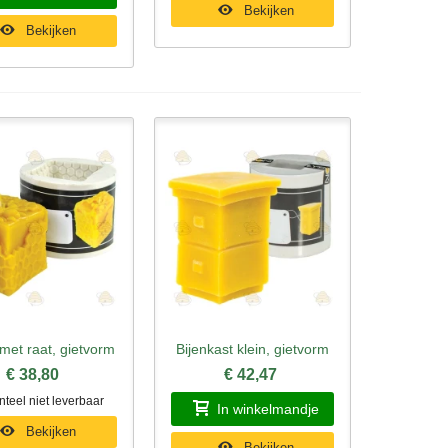
Bekijken
Bekijken
met raat, gietvorm
Bijenkast klein, gietvorm
l bekijken
Snel bekijken
€ 38,80
€ 42,47
eel niet leverbaar
In winkelmandje
Bekijken
Bekijken