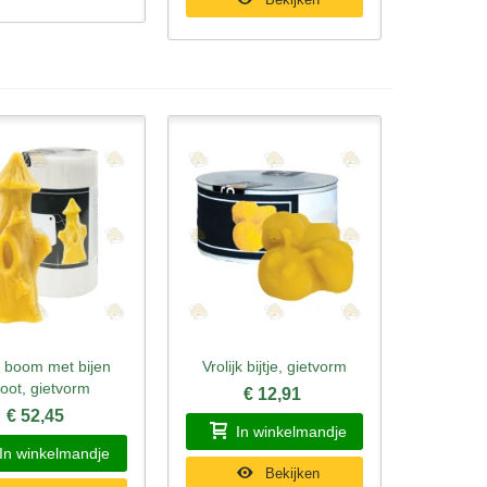
e boom met bijen
Vrolijk bijtje, gietvorm
l bekijken
Snel bekijken
oot, gietvorm
€ 12,91
€ 52,45
In winkelmandje
In winkelmandje
Bekijken