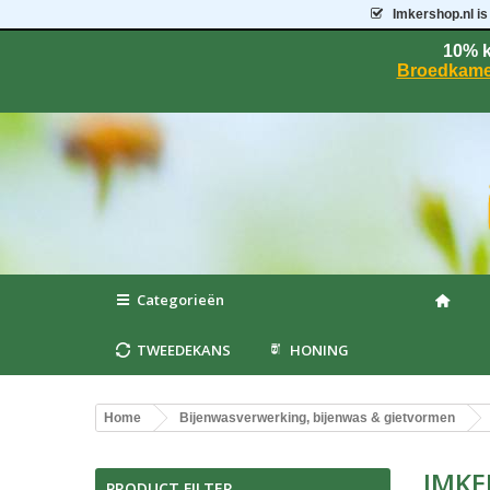
Imkershop.nl
is
10% k
Broedkame
Categorieën
TWEEDEKANS
HONING
Home
Bijenwasverwerking, bijenwas & gietvormen
IMKE
PRODUCT FILTER