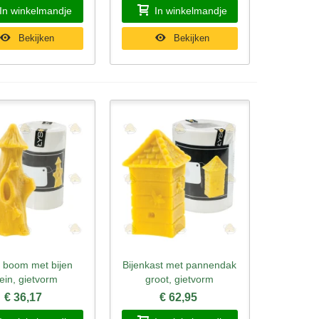
In winkelmandje
In winkelmandje
Bekijken
Bekijken
e boom met bijen
Bijenkast met pannendak
l bekijken
Snel bekijken
lein, gietvorm
groot, gietvorm
€ 36,17
€ 62,95