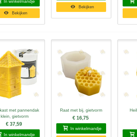
In winkelmandje
Bekijken
Bekijken
nkast met pannendak
Raat met bij, gietvorm
Hei
nel bekijken
Snel bekijken
Sne
klein, gietvorm
€ 16,75
€ 37,59
In winkelmandje
In winkelmandje