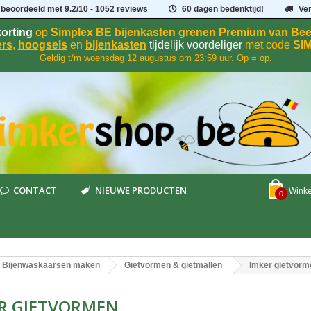
 beoordeeld met
9.2
/
10
- 1052 reviews
60 dagen bedenktijd!
Ve
orting
op
Simplex BE bijenkasten grenen Premium van B
rs
,
hoogsels
en
bijenkasten
tijdelijk voordeliger
met code
SI
Geldig t/m woensdag 12 augustus om 23:59 uur. Op = op.
CONTACT
NIEUWE PRODUCTEN
Wink
0
Bijenwaskaarsen maken
Gietvormen & gietmallen
Imker gietvorm
R GIETVORMEN