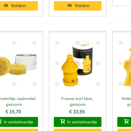
Bekijken
Bekijken
nelichtje raatmotief,
Franse korf klein,
Holl
nel bekijken
Snel bekijken
Sne
gietvorm
gietvorm
gr
€ 15,70
€ 33,55
In winkelmandje
In winkelmandje