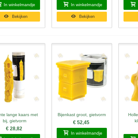
In winkelmandje
In winkelmandje
Bekijken
Bekijken
te lange kaars met
Bijenkast groot, gietvorm
Holl
nel bekijken
Snel bekijken
Sne
bij, gietvorm
k
€ 52,45
€ 28,82
In winkelmandje