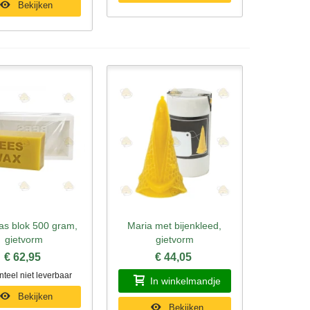
Bekijken
as blok 500 gram,
Maria met bijenkleed,
l bekijken
Snel bekijken
gietvorm
gietvorm
€ 62,95
€ 44,05
eel niet leverbaar
In winkelmandje
Bekijken
Bekijken