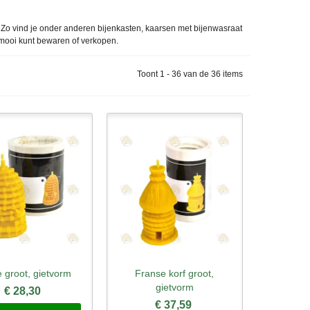
. Zo vind je onder anderen bijenkasten, kaarsen met bijenwasraat
 mooi kunt bewaren of verkopen.
Toont 1 - 36 van de 36 items
e groot, gietvorm
Franse korf groot,
l bekijken
Snel bekijken
gietvorm
€ 28,30
€ 37,59