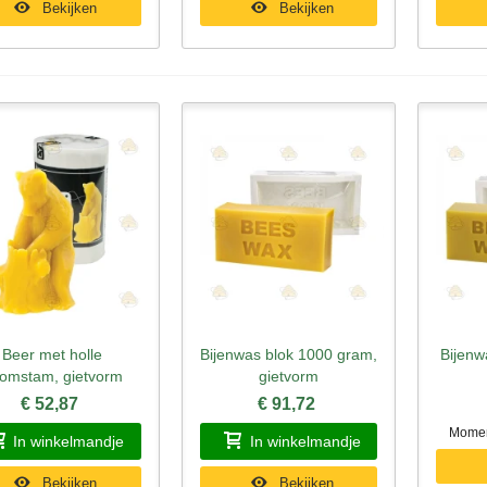
Bekijken
Bekijken
Beer met holle
Bijenwas blok 1000 gram,
Bijenw
nel bekijken
Snel bekijken
Sne
omstam, gietvorm
gietvorm
€ 52,87
€ 91,72
Moment
In winkelmandje
In winkelmandje
Bekijken
Bekijken