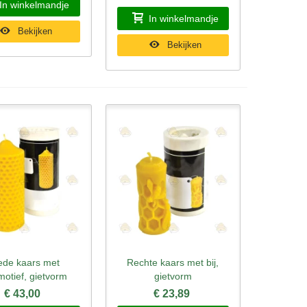
In winkelmandje
In winkelmandje
Bekijken
Bekijken
ede kaars met
Rechte kaars met bij,
l bekijken
Snel bekijken
motief, gietvorm
gietvorm
€ 43,00
€ 23,89