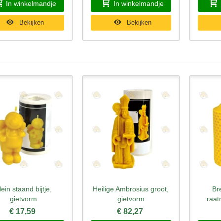
In winkelmandje
In winkelmandje
Bekijken
Bekijken
lein staand bijtje,
Heilige Ambrosius groot,
Br
nel bekijken
Snel bekijken
Sne
gietvorm
gietvorm
raat
€ 17,59
€ 82,27