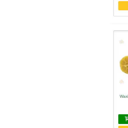
Waxi
S