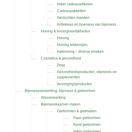
Imker cadeauartikelen
Cadeaupakketten
Gevlochten manden
Antiekwas en boenwas van bijenwas
Honing & honingheerlijkheden
Honing
Honing lekkernijen
Hakhoning – diverse smaken
Cosmetica & gezondheid
Zeep
Gezondheidsproducten, vitamines en
supplementen
Verzorgingsproducten
Bijenwasverwerking, bijenwas & gietvormen
Wasverwerking
Bijenwaskaarsen maken
Gietvormen & gietmallen
Paas gietvormen
Kerst gietvormen
Imker gietvormen