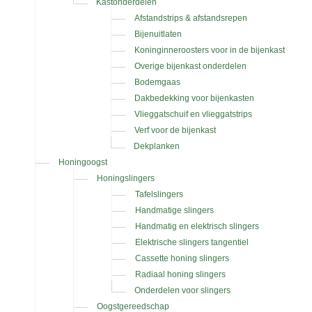
Kastonderdelen
Afstandstrips & afstandsrepen
Bijenuitlaten
Koninginneroosters voor in de bijenkast
Overige bijenkast onderdelen
Bodemgaas
Dakbedekking voor bijenkasten
Vlieggatschuif en vlieggatstrips
Verf voor de bijenkast
Dekplanken
Honingoogst
Honingslingers
Tafelslingers
Handmatige slingers
Handmatig en elektrisch slingers
Elektrische slingers tangentiel
Cassette honing slingers
Radiaal honing slingers
Onderdelen voor slingers
Oogstgereedschap