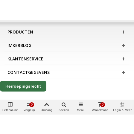
PRODUCTEN
IMKERBLOG
KLANTENSERVICE
CONTACTGEGEVENS
Herroepingsrecht
0
0
Left column
Vergelijk
Omhoog
Zoeken
Menu
Winkelmand
Login & Meer
Copyright Apis International B.V.