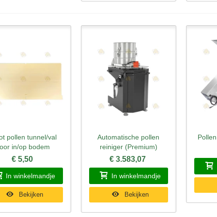
ot pollen tunnel/val
Automatische pollen
Pollen
nel bekijken
Snel bekijken
Sne
oor in/op bodem
reiniger (Premium)
€ 5,50
€ 3.583,07
In winkelmandje
In winkelmandje
Bekijken
Bekijken