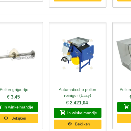
Pollen grijpertje
Automatische pollen
Polle
nel bekijken
Snel bekijken
Sne
reiniger (Easy)
€ 3,45
€ 2.421,04
In winkelmandje
In winkelmandje
Bekijken
Bekijken