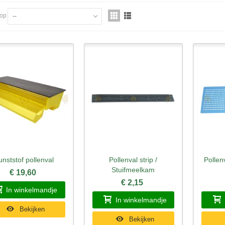
 op
--
unststof pollenval
Pollenval strip /
Pollen
nel bekijken
Snel bekijken
Sne
Stuifmeelkam
€ 19,60
€ 2,15
In winkelmandje
In winkelmandje
Bekijken
Bekijken