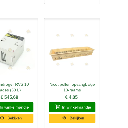
endroger RVS 10
Nicot pollen opvangbakje
l bekijken
Snel bekijken
lades (59 L)
10-raams
€ 545,69
€ 4,05
In winkelmandje
In winkelmandje
Bekijken
Bekijken