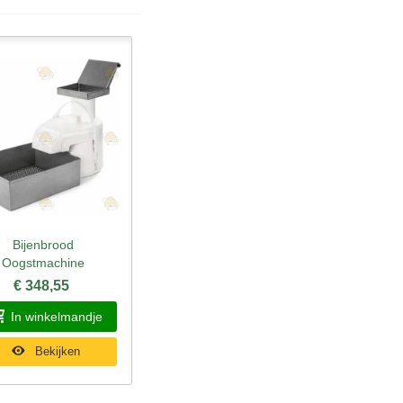
Bijenbrood
nel bekijken
Oogstmachine
€ 348,55
In winkelmandje
Bekijken