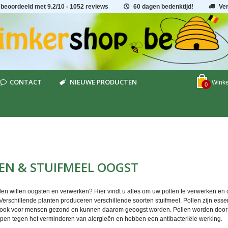
 beoordeeld met
9.2
/
10
- 1052 reviews
60 dagen bedenktijd!
Ve
CONTACT
NIEUWE PRODUCTEN
Wink
0
EN & STUIFMEEL OOGST
ollen willen oogsten en verwerken? Hier vindt u alles om uw pollen te verwerken en o
Verschillende planten produceren verschillende soorten stuifmeel. Pollen zijn essen
n ook voor mensen gezond en kunnen daarom geoogst worden. Pollen worden door
pen tegen het verminderen van alergieën en hebben een antibacteriële werking.