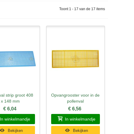
Toont 1 - 17 van de 17 items
val strip groot 408
Opvangrooster voor in de
l bekijken
Snel bekijken
x 148 mm
pollenval
€ 6,04
€ 6,56
In winkelmandje
In winkelmandje
Bekijken
Bekijken