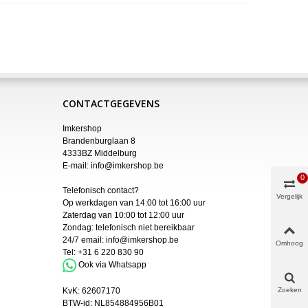
CONTACTGEGEVENS
Imkershop
Brandenburglaan 8
4333BZ Middelburg
E-mail:
info@imkershop.be
0
Telefonisch contact?
Vergelijk
Op werkdagen van 14:00 tot 16:00 uur
Zaterdag van 10:00 tot 12:00 uur
Zondag: telefonisch niet bereikbaar
24/7 email:
info@imkershop.be
Omhoog
Tel:
+31 6 220 830 90
Ook via Whatsapp
KvK:
62607170
Zoeken
BTW-id: NL854884956B01