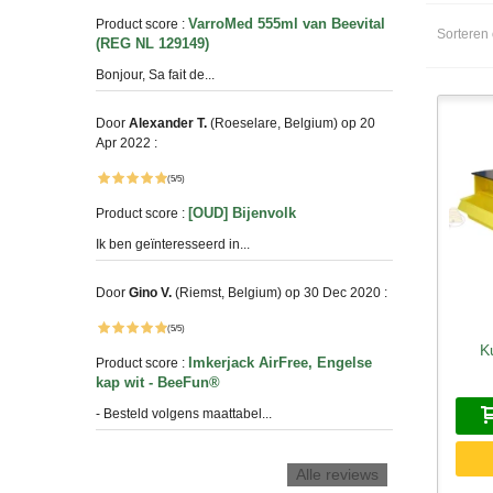
VarroMed 555ml van Beevital
Product score :
Sorteren
(REG NL 129149)
Bonjour, Sa fait de...
Door
Alexander T.
(Roeselare, Belgium) op 20
Apr 2022 :
(5/5)
[OUD] Bijenvolk
Product score :
Ik ben geïnteresseerd in...
Door
Gino V.
(Riemst, Belgium) op 30 Dec 2020 :
(5/5)
K
S
Imkerjack AirFree, Engelse
Product score :
kap wit - BeeFun®
- Besteld volgens maattabel...
Alle reviews