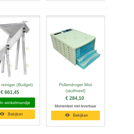
 reiniger (Budget)
Pollendroger Mini
l bekijken
Snel bekijken
(stuifmeel)
€ 661,45
€ 284,10
In winkelmandje
Momenteel niet leverbaar
Bekijken
Bekijken