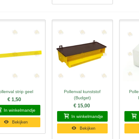
ollenval strip geel
Pollenval kunststof
Poll
nel bekijken
Snel bekijken
Sne
(Budget)
€ 1,50
€ 15,00
In winkelmandje
In winkelmandje
Bekijken
Bekijken