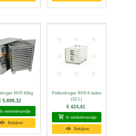
ndroger RVS 60kg
Pollendroger RVS 6 lades
l bekijken
Snel bekijken
(32 L)
€ 5.898,32
€ 424,41
In winkelmandje
In winkelmandje
Bekijken
Bekijken