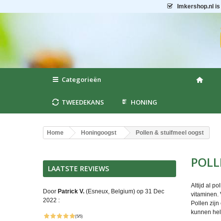
Imkershop.nl
is
Categorieën
TWEEDEKANS
HONING
Home
Honingoogst
Pollen & stuifmeel oogst
POLL
LAATSTE REVIEWS
Altijd al p
Door
Patrick V.
(Esneux, Belgium) op 31 Dec
vitaminen. 
2022 :
Pollen zij
kunnen hel
(5/5)