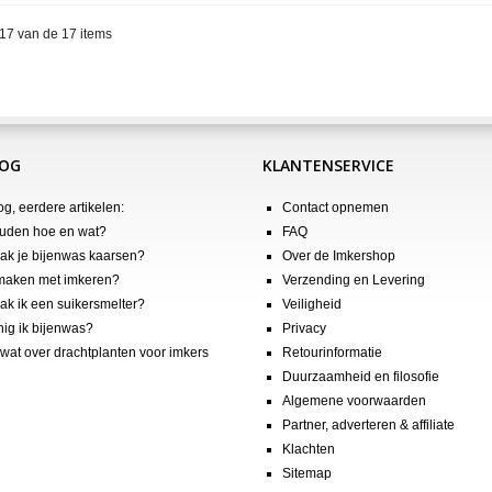
 17 van de 17 items
LOG
KLANTENSERVICE
og, eerdere artikelen:
Contact opnemen
uden hoe en wat?
FAQ
k je bijenwas kaarsen?
Over de Imkershop
maken met imkeren?
Verzending en Levering
k ik een suikersmelter?
Veiligheid
nig ik bijenwas?
Privacy
wat over drachtplanten voor imkers
Retourinformatie
Duurzaamheid en filosofie
Algemene voorwaarden
Partner, adverteren & affiliate
Klachten
Sitemap