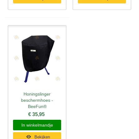
Honingslinger
beschermhoes -
BeeFun®
€ 35,95
In winkelmandje
Bekijken