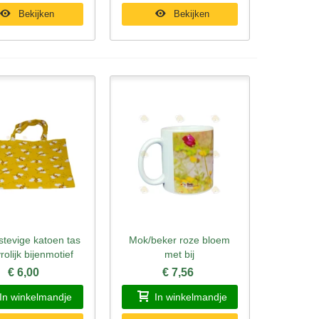
Bekijken
Bekijken
stevige katoen tas
Mok/beker roze bloem
l bekijken
Snel bekijken
rolijk bijenmotief
met bij
€ 6,00
€ 7,56
In winkelmandje
In winkelmandje