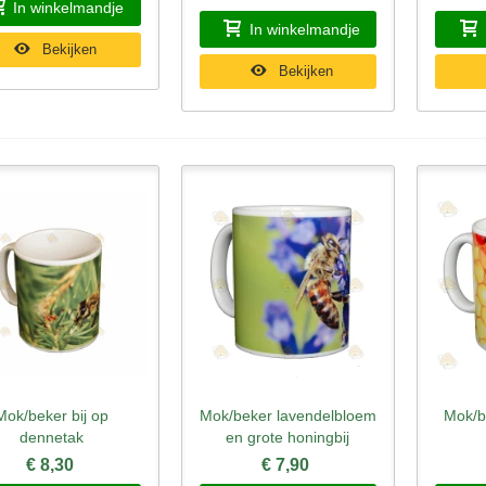
In winkelmandje
In winkelmandje
Bekijken
Bekijken
Mok/beker bij op
Mok/beker lavendelbloem
Mok/b
nel bekijken
Snel bekijken
Sne
dennetak
en grote honingbij
€ 8,30
€ 7,90