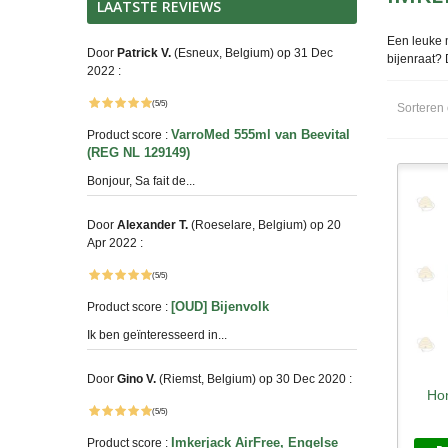
LAATSTE REVIEWS
Een leuke m
Door
Patrick V.
(Esneux, Belgium) op 31 Dec
bijenraat? 
2022 :
(5/5)
Sorteren
VarroMed 555ml van Beevital
Product score :
(REG NL 129149)
Bonjour, Sa fait de...
Door
Alexander T.
(Roeselare, Belgium) op 20
Apr 2022 :
(5/5)
[OUD] Bijenvolk
Product score :
Ik ben geïnteresseerd in...
Door
Gino V.
(Riemst, Belgium) op 30 Dec 2020 :
Hon
S
(5/5)
Imkerjack AirFree, Engelse
Product score :