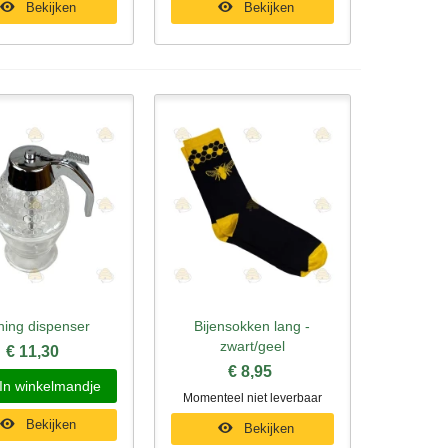
Bekijken
Bekijken
ning dispenser
Bijensokken lang -
l bekijken
Snel bekijken
zwart/geel
€ 11,30
€ 8,95
In winkelmandje
Momenteel niet leverbaar
Bekijken
Bekijken