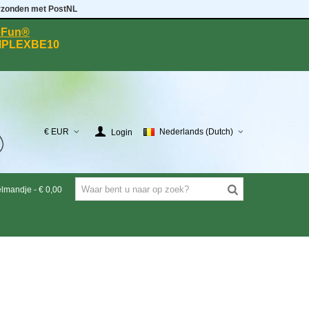
rzonden met PostNL
eeFun®
MPLEXBE10
€ EUR
Nederlands (Dutch)
Login
elmandje
-
€ 0,00