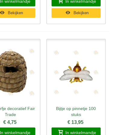
In winkelmandje
In winkelmandje
Bekijken
Bekijken
rfje decoratief Fair
Bijtje op pinnetje 100
l bekijken
Snel bekijken
Trade
stuks
€ 4,75
€ 13,95
In winkelmandje
In winkelmandje