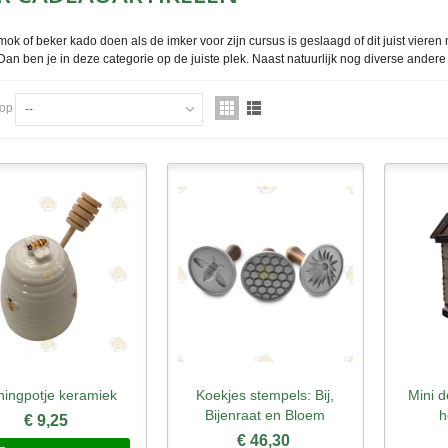
ok of beker kado doen als de imker voor zijn cursus is geslaagd of dit juist vieren
Dan ben je in deze categorie op de juiste plek. Naast natuurlijk nog diverse andere
 op
--
ingpotje keramiek
Koekjes stempels: Bij,
Mini d
nel bekijken
Snel bekijken
Sne
Bijenraat en Bloem
h
€ 9,25
€ 46,30