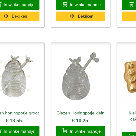
In winkelmandje
In winkelmandje
Bekijken
Bekijken
en honingpotje groot
Glazen Honingpotje klein
Kle
nel bekijken
Snel bekijken
Sne
ca
€ 13,55
€ 10,25
In winkelmandje
In winkelmandje