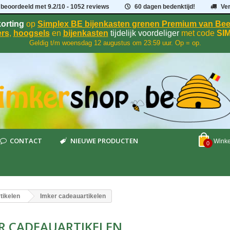
 beoordeeld met
9.2
/
10
- 1052 reviews
60 dagen bedenktijd!
Ve
orting
op
Simplex BE bijenkasten grenen Premium van B
rs
,
hoogsels
en
bijenkasten
tijdelijk voordeliger
met code
SI
Geldig t/m woensdag 12 augustus om 23:59 uur. Op = op.
CONTACT
NIEUWE PRODUCTEN
Wink
0
tikelen
Imker cadeauartikelen
R CADEAUARTIKELEN