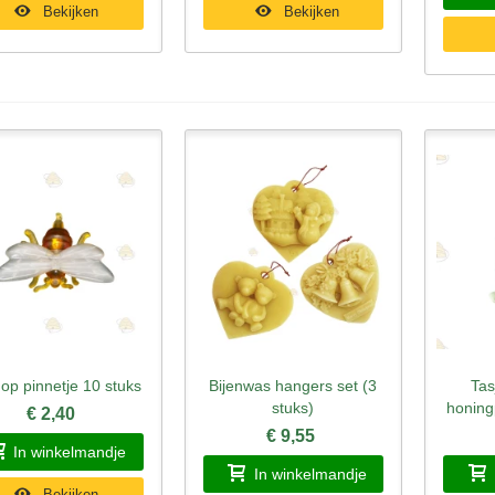
Bekijken
Bekijken
e op pinnetje 10 stuks
Bijenwas hangers set (3
Tas
nel bekijken
Snel bekijken
Sne
stuks)
honing
€ 2,40
€ 9,55
In winkelmandje
In winkelmandje
Bekijken