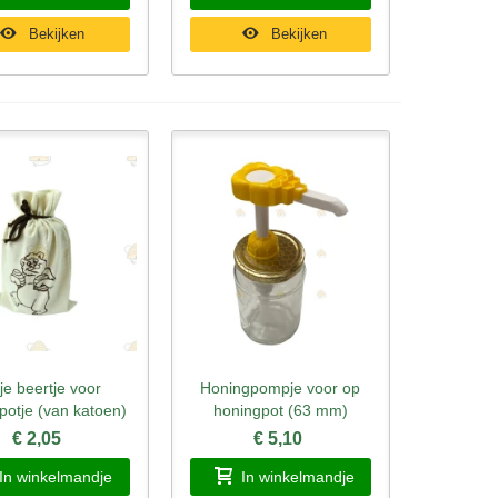
Bekijken
Bekijken
je beertje voor
Honingpompje voor op
l bekijken
Snel bekijken
potje (van katoen)
honingpot (63 mm)
€ 2,05
€ 5,10
In winkelmandje
In winkelmandje