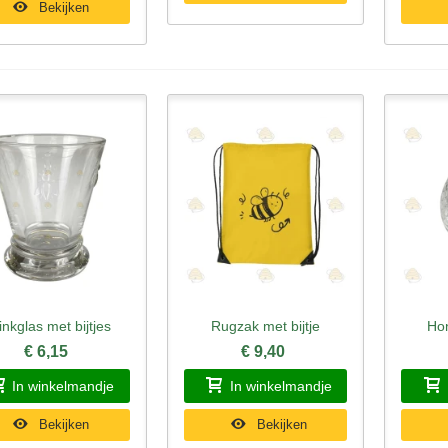
Bekijken
inkglas met bijtjes
Rugzak met bijtje
Ho
nel bekijken
Snel bekijken
Sne
€ 6,15
€ 9,40
In winkelmandje
In winkelmandje
Bekijken
Bekijken