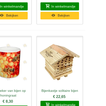
In winkelmandje
In winkelmandje
Bekijken
Bekijken
eker van bijen op
Bijenkastje solitaire bijen
l bekijken
Snel bekijken
honingraat
€ 22,65
€ 8,30
In winkelmandje