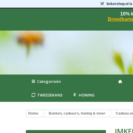
Imkershop.nl
is
10% k
Broedkame
Categorieën
TWEEDEKANS
HONING
Home
Boeken, cadeau's, honing & meer
Cadeau ar
IMKE