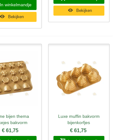
In winkelmandje
Bekijken
Bekijken
ine bijen thema
Luxe muffin bakvorm
l bekijken
Snel bekijken
kejes bakvorm
bijenkorfjes
€ 61,75
€ 61,75