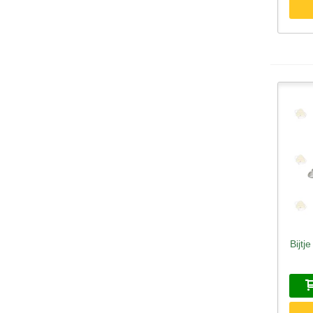
Bijtj
S