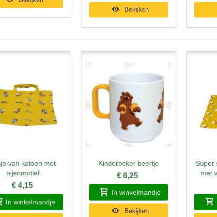
Bekijken
sje van katoen met
Kinderbeker beertje
Super 
nel bekijken
Snel bekijken
Sne
bijenmotief
met v
€ 6,25
€ 4,15
In winkelmandje
In winkelmandje
Bekijken