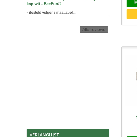
kap wit - BeeFun®
- Besteld volgens maattabel...
Alle reviews
S
VERLANGLIJST