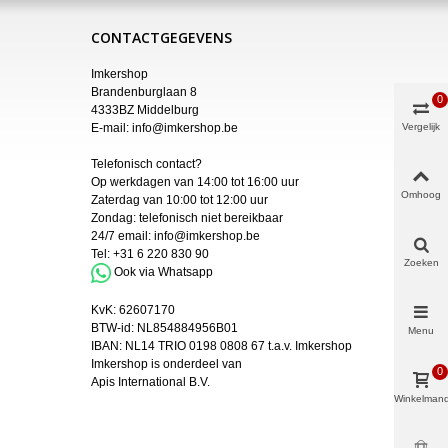
CONTACTGEGEVENS
Imkershop
Brandenburglaan 8
0
4333BZ Middelburg
E-mail:
info@imkershop.be
Vergelijk
Telefonisch contact?
Op werkdagen van 14:00 tot 16:00 uur
Omhoog
Zaterdag van 10:00 tot 12:00 uur
Zondag: telefonisch niet bereikbaar
24/7 email:
info@imkershop.be
Tel:
+31 6 220 830 90
Zoeken
Ook via Whatsapp
KvK:
62607170
BTW-id: NL854884956B01
Menu
IBAN:
NL14 TRIO 0198 0808 67 t.a.v. Imkershop
Imkershop is onderdeel van
0
Apis International B.V.
Winkelman