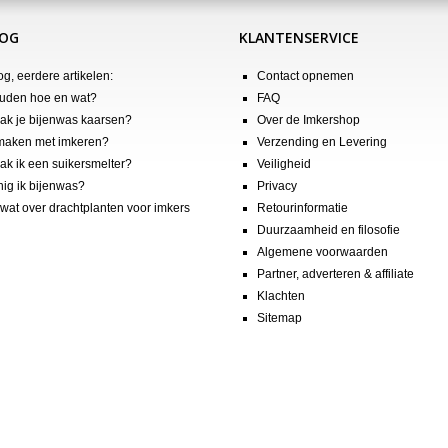
LOG
KLANTENSERVICE
og, eerdere artikelen:
Contact opnemen
uden hoe en wat?
FAQ
k je bijenwas kaarsen?
Over de Imkershop
maken met imkeren?
Verzending en Levering
k ik een suikersmelter?
Veiligheid
nig ik bijenwas?
Privacy
wat over drachtplanten voor imkers
Retourinformatie
Duurzaamheid en filosofie
Algemene voorwaarden
Partner, adverteren & affiliate
Klachten
Sitemap