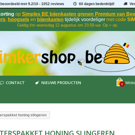
 beoordeeld met
9.2
/
10
- 1052 reviews
60 dagen bedenktijd!
Ve
orting
op
Simplex BE bijenkasten grenen Premium van B
rs
,
hoogsels
en
bijenkasten
tijdelijk voordeliger
met code
SI
Geldig t/m woensdag 12 augustus om 23:59 uur. Op = op.
CONTACT
NIEUWE PRODUCTEN
Wink
0
terspakket honing slingeren
TERSPAKKET HONING SLINGEREN