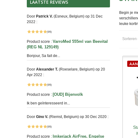
LAATSTE REVIEWS
Begin je me
Door
Patrick V.
(Esneux, Belgium) op 31 Dec
verschillen
2022 :
leuke korti
(5/5)
Sorteren
VarroMed 555ml van Beevital
Product score :
(REG NL 129149)
Bonjour, Sa fait de...
AAN
Door
Alexander T.
(Roeselare, Belgium) op 20
Apr 2022 :
(5/5)
[OUD] Bijenvolk
Product score :
Ik ben geïnteresseerd in...
Door
Gino V.
(Riemst, Belgium) op 30 Dec 2020 :
St
S
(5/5)
Imkerjack AirFree, Engelse
Product score :