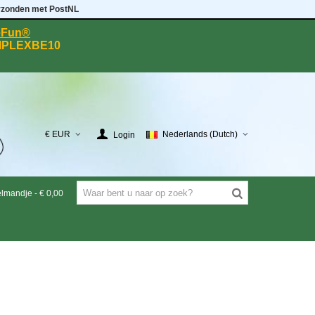
rzonden met PostNL
eeFun®
MPLEXBE10
€ EUR
Nederlands (Dutch)
Login
elmandje
-
€ 0,00