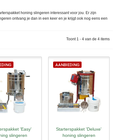
rterspakket honing slingeren interessant voor jou. Er zijn
ngeren ontvang je dan in een keer en je krijgt ook nog eens een
Toont 1 - 4 van de 4 items
EDING
AANBIEDING
erspakket 'Easy'
Starterspakket 'Deluxe'
l bekijken
Snel bekijken
ning slingeren
honing slingeren