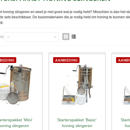
t honing slingeren en weet je niet goed wat je nodig hebt? Misschien is dan het sta
de sets beschikbaar. De basismaterialen die je nodig hebt om honing te kunnen sli
ng.
 op
--
BIEDING
AANBIEDING
AANBI
arterspakket 'Mini'
Starterspakket 'Basic'
Start
nel bekijken
Snel bekijken
Sne
honing slingeren
honing slingeren
ho