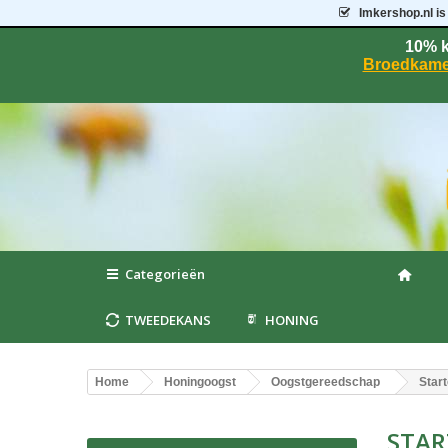
Imkershop.nl
is
10% k
Broedkame
Categorieën
TWEEDEKANS
HONING
Home
Honingoogst
Oogstgereedschap
Star
STAR