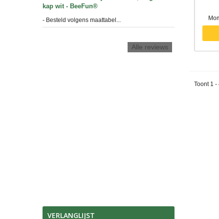
kap wit - BeeFun®
Mom
- Besteld volgens maattabel...
Alle reviews
Toont 1 -
VERLANGLIJST