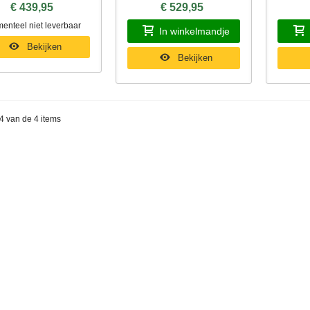
€ 439,95
€ 529,95
enteel niet leverbaar
In winkelmandje
Bekijken
Bekijken
 4 van de 4 items