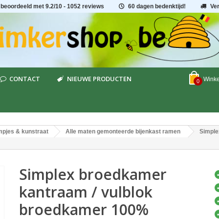
 beoordeeld met
9.2
/
10
- 1052 reviews
60 dagen bedenktijd!
Ve
CONTACT
NIEUWE PRODUCTEN
Wink
0
pjes & kunstraat
Alle maten gemonteerde bijenkast ramen
Simple
Simplex broedkamer
kantraam / vulblok
broedkamer 100%