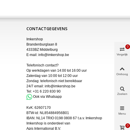
CONTACTGEGEVENS
Imkershop
Brandenburglaan 8
0
4333BZ Middelburg
E-mail:
info@imkershop.be
Vergelijk
Telefonisch contact?
Op werkdagen van 14:00 tot 16:00 uur
Omhoog
Zaterdag van 10:00 tot 12:00 uur
Zondag: telefonisch niet bereikbaar
24/7 email:
info@imkershop.be
Tel:
+31 6 220 830 90
Zoeken
Ook via Whatsapp
KvK:
62607170
BTW-id: NL854884956B01
Menu
IBAN:
NL14 TRIO 0198 0808 67 t.a.v. Imkershop
Imkershop is onderdeel van
0
Apis International B.V.