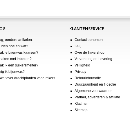
LOG
KLANTENSERVICE
og, eerdere artikelen:
Contact opnemen
uden hoe en wat?
FAQ
k je bijenwas kaarsen?
Over de Imkershop
maken met imkeren?
Verzending en Levering
k ik een suikersmelter?
Veiligheid
nig ik bijenwas?
Privacy
wat over drachtplanten voor imkers
Retourinformatie
Duurzaamheid en filosofie
Algemene voorwaarden
Partner, adverteren & affiliate
Klachten
Sitemap