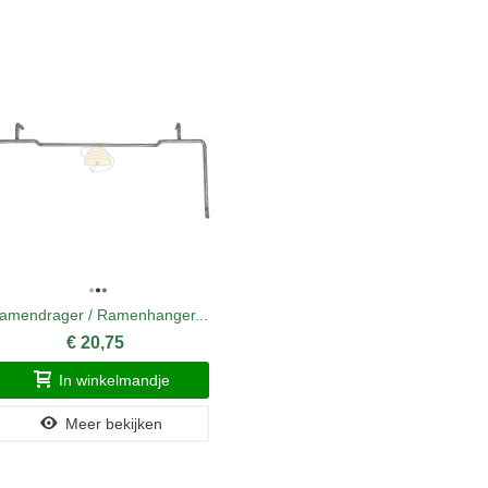
amendrager / Ramenhanger...
Merkplaa
€ 20,75
In winkelmandje
Meer bekijken