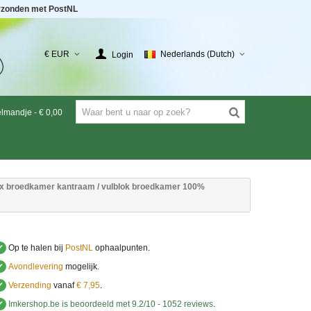
rzonden met PostNL
€ EUR
Nederlands (Dutch)
Login
elmandje
-
€ 0,00
x broedkamer kantraam / vulblok broedkamer 100%
✔
Op te halen bij
PostNL
ophaalpunten.
✔
Avondlevering
mogelijk.
✔
Verzending
vanaf
€ 7,95
.
✔
Imkershop.be
is beoordeeld met
9.2
/
10
-
1052
reviews
.