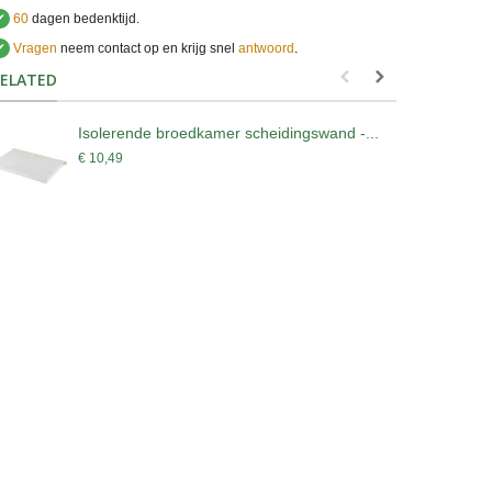
✔
60
dagen bedenktijd.
✔
Vragen
neem contact op en krijg snel
antwoord
.
.
ELATED
Isolerende broedkamer scheidingswand -...
I
€ 10,49
€