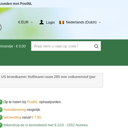
rzonden met PostNL
€ EUR
Nederlands (Dutch)
Login
elmandje
-
€ 0,00
 US broedkamer Hoffmann raam 285 mm volkunststof (per
✔
Op te halen bij
PostNL
ophaalpunten.
✔
Avondlevering
mogelijk.
✔
Verzending
vanaf
€ 7,95
.
✔
Imkershop.be
is beoordeeld met
9.2
/
10
-
1052
reviews
.