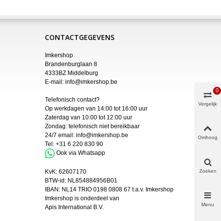
CONTACTGEGEVENS
Imkershop
Brandenburglaan 8
4333BZ Middelburg
E-mail:
info@imkershop.be
0
Telefonisch contact?
Vergelijk
Op werkdagen van 14:00 tot 16:00 uur
Zaterdag van 10:00 tot 12:00 uur
Zondag: telefonisch niet bereikbaar
24/7 email:
info@imkershop.be
Omhoog
Tel:
+31 6 220 830 90
Ook via Whatsapp
Zoeken
KvK:
62607170
BTW-id: NL854884956B01
IBAN:
NL14 TRIO 0198 0808 67 t.a.v. Imkershop
Imkershop is onderdeel van
Menu
Apis International B.V.