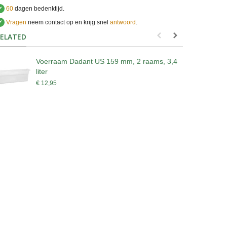
✔
60
dagen bedenktijd.
✔
Vragen
neem contact op en krijg snel
antwoord
.
.
ELATED
Voerraam Dadant US 159 mm, 2 raams, 3,4
liter
€
€ 12,95