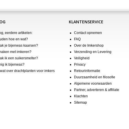
LOG
KLANTENSERVICE
og, eerdere artikelen:
Contact opnemen
uden hoe en wat?
FAQ
k je bijenwas kaarsen?
Over de Imkershop
maken met imkeren?
Verzending en Levering
k ik een suikersmelter?
Veiligheid
nig ik bijenwas?
Privacy
wat over drachtplanten voor imkers
Retourinformatie
Duurzaamheid en filosofie
Algemene voorwaarden
Partner, adverteren & affiliate
Klachten
Sitemap