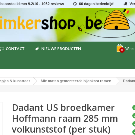
 beoordeeld met
9.2
/
10
- 1052 reviews
60 dagen bedenktijd!
Ve
CONTACT
NIEUWE PRODUCTEN
Wink
0
pjes & kunstraat
Alle maten gemonteerde bijenkast ramen
Dadant
Dadant US broedkamer
Hoffmann raam 285 mm
volkunststof (per stuk)