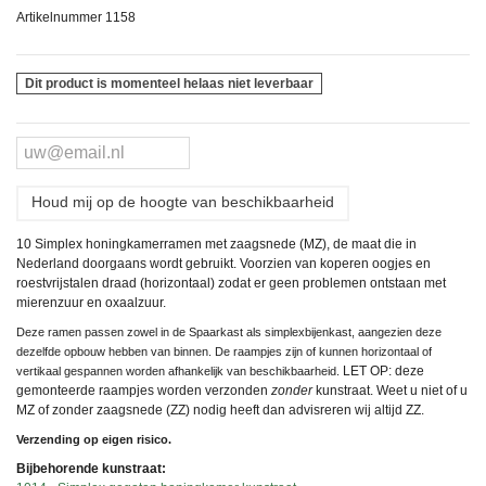
Artikelnummer
1158
Dit product is momenteel helaas niet leverbaar
Houd mij op de hoogte van beschikbaarheid
10 Simplex honingkamerramen met zaagsnede (MZ), de maat die in
Nederland doorgaans wordt gebruikt. Voorzien van koperen oogjes en
roestvrijstalen draad (horizontaal) zodat er geen problemen ontstaan met
mierenzuur en oxaalzuur.
Deze ramen passen zowel in de Spaarkast als simplexbijenkast, aangezien deze
dezelfde opbouw hebben van binnen. De raampjes zijn of kunnen horizontaal of
LET OP: deze
vertikaal gespannen worden afhankelijk van beschikbaarheid.
gemonteerde raampjes worden verzonden
zonder
kunstraat. Weet u niet of u
MZ of zonder zaagsnede (ZZ) nodig heeft dan advisreren wij altijd ZZ.
Verzending op eigen risico.
Bijbehorende kunstraat: