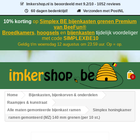
Imkershop.nl
is beoordeeld met
9.2
/
10
- 1052 reviews
60 dagen bedenktijd!
Verzonden met PostNL
10% korting
op
Simplex BE bijenkasten grenen Premium
van BeeFun®
Broedkamers
,
hoogsels
en
bijenkasten
tijdelijk voordeliger
met code
SIMPLEXBE10
Geldig t/m woensdag 12 augustus om 23:59 uur. Op = op.
0
Home
Bijenkasten, bijenkorven & onderdelen
Raampjes & kunstraat
Alle maten gemonteerde bijenkast ramen
Simplex honingkamer
ramen gemonteerd (MZ) 140 mm grenen (per 10 st.)