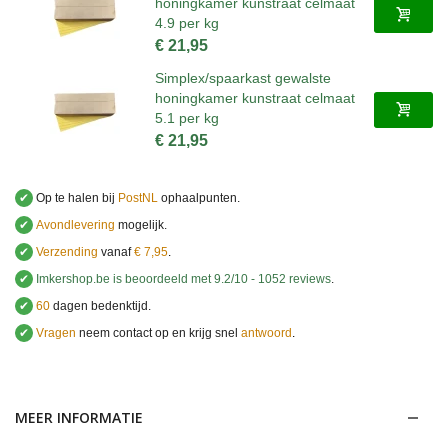
honingkamer kunstraat celmaat
4.9 per kg
€ 21,95
Simplex/spaarkast gewalste
honingkamer kunstraat celmaat
5.1 per kg
€ 21,95
✔
Op te halen bij
PostNL
ophaalpunten.
✔
Avondlevering
mogelijk.
✔
Verzending
vanaf
€ 7,95
.
✔
Imkershop.be
is beoordeeld met
9.2
/
10
-
1052
reviews
.
✔
60
dagen bedenktijd.
✔
Vragen
neem contact op en krijg snel
antwoord
.
.
MEER INFORMATIE