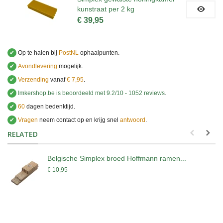
kunstraat per 2 kg
€ 39,95
✔
Op te halen bij
PostNL
ophaalpunten.
✔
Avondlevering
mogelijk.
✔
Verzending
vanaf
€ 7,95
.
✔
Imkershop.be
is beoordeeld met
9.2
/
10
-
1052
reviews
.
✔
60
dagen bedenktijd.
✔
Vragen
neem contact op en krijg snel
antwoord
.
.
RELATED
Belgische Simplex broed Hoffmann ramen...
€ 10,95