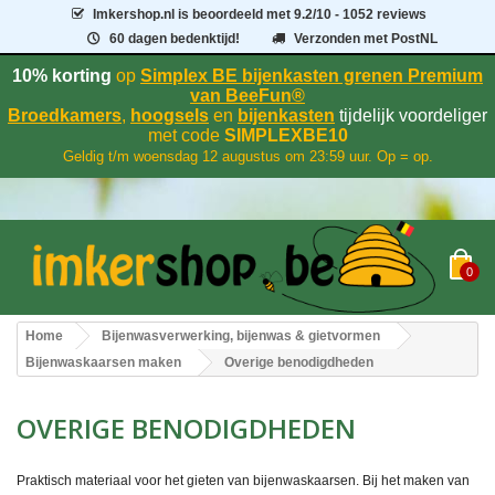
Imkershop.nl
is beoordeeld met
9.2
/
10
- 1052 reviews
60 dagen bedenktijd!
Verzonden met PostNL
10% korting
op
Simplex BE bijenkasten grenen Premium
van BeeFun®
Broedkamers
,
hoogsels
en
bijenkasten
tijdelijk voordeliger
met code
SIMPLEXBE10
Geldig t/m woensdag 12 augustus om 23:59 uur. Op = op.
0
Home
Bijenwasverwerking, bijenwas & gietvormen
Bijenwaskaarsen maken
Overige benodigdheden
OVERIGE BENODIGDHEDEN
Praktisch materiaal voor het gieten van bijenwaskaarsen. Bij het maken van