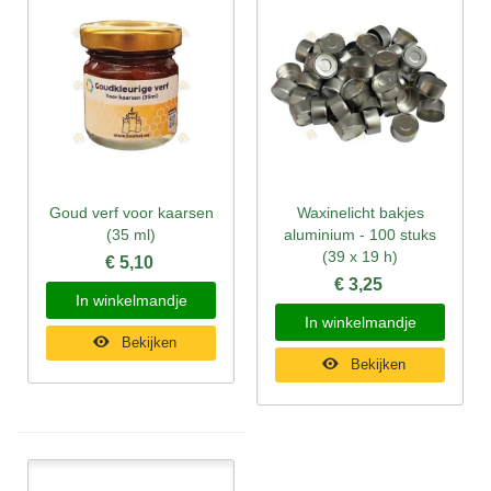
Goud verf voor kaarsen
Waxinelicht bakjes
(35 ml)
aluminium - 100 stuks
(39 x 19 h)
€ 5,10
€ 3,25
In winkelmandje
In winkelmandje
Bekijken
Bekijken