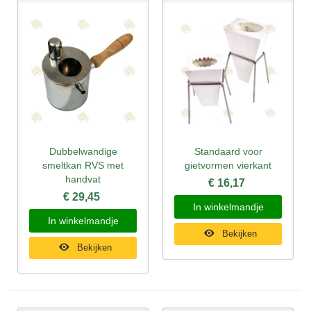
Dubbelwandige
Standaard voor
smeltkan RVS met
gietvormen vierkant
handvat
€ 16,17
€ 29,45
In winkelmandje
In winkelmandje
Bekijken
Bekijken