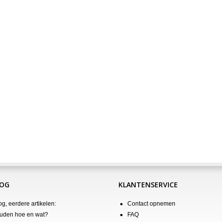
LOG
KLANTENSERVICE
og, eerdere artikelen:
Contact opnemen
uden hoe en wat?
FAQ