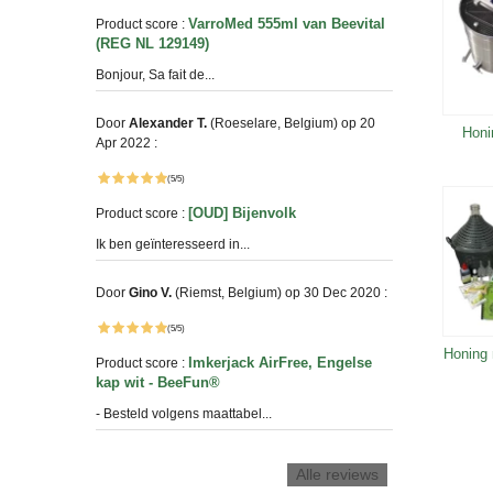
VarroMed 555ml van Beevital
Product score :
(REG NL 129149)
Bonjour, Sa fait de...
Door
Alexander T.
(Roeselare, Belgium) op 20
Honi
Apr 2022 :
(5/5)
[OUD] Bijenvolk
Product score :
Ik ben geïnteresseerd in...
Door
Gino V.
(Riemst, Belgium) op 30 Dec 2020 :
(5/5)
Honing
Imkerjack AirFree, Engelse
Product score :
kap wit - BeeFun®
- Besteld volgens maattabel...
Alle reviews