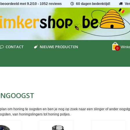
 beoordeeld met
9.2
/
10
- 1052 reviews
60 dagen bedenktijd!
Ve
CONTACT
NIEUWE PRODUCTEN
Wink
0
INGOOGST
 plan om honing te oogsten en ben je nog op zoek naar een slinger of ander oogstg
ogsten, van honingslingers tot honing potjes.