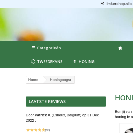
Imkershop.nl
is
Categorieën
TWEEDEKANS
HONING
Home
Honingoogst
HON
LAATSTE REVIEWS
Ben jij van
Door
Patrick V.
(Esneux, Belgium) op 31 Dec
honing te o
2022 :
(5/5)