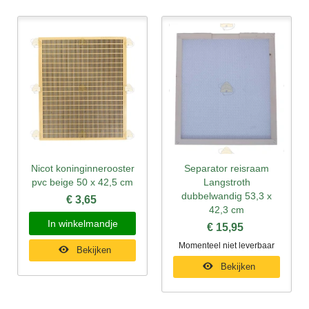
Nicot koninginnerooster
Separator reisraam
pvc beige 50 x 42,5 cm
Langstroth
dubbelwandig 53,3 x
€ 3,65
42,3 cm
In winkelmandje
€ 15,95
Momenteel niet leverbaar
Bekijken
Bekijken