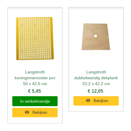
Langstroth
Langstroth
koninginnerooster pvc
dubbelwandig dekplank
50 x 42,5 cm
53,2 x 42,2 cm
€ 5,45
€ 12,05
Bekijken
In winkelmandje
Bekijken