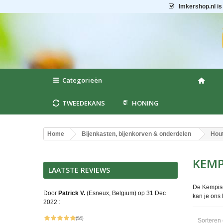
Imkershop.nl
is
Categorieën
TWEEDEKANS
HONING
Home
Bijenkasten, bijenkorven & onderdelen
Hout
KEMP
LAATSTE REVIEWS
De Kempisc
Door
Patrick V.
(Esneux, Belgium) op 31 Dec
kan je ons
2022 :
(5/5)
Sorteren