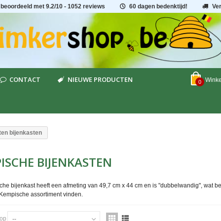
 beoordeeld met
9.2
/
10
- 1052 reviews
60 dagen bedenktijd!
Ve
CONTACT
NIEUWE PRODUCTEN
Wink
0
en bijenkasten
ISCHE BIJENKASTEN
he bijenkast heeft een afmeting van 49,7 cm x 44 cm en is "dubbelwandig", wat bet
 Kempische assortiment vinden.
 op
--