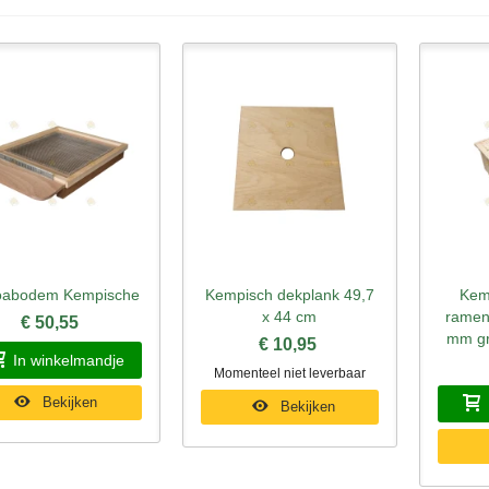
oabodem Kempische
Kempisch dekplank 49,7
Kem
nel bekijken
Snel bekijken
Sne
x 44 cm
ramen
€ 50,55
mm gr
€ 10,95
In winkelmandje
Momenteel niet leverbaar
Bekijken
Bekijken