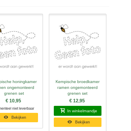
ische honingkamer
Kempische broedkamer
nel bekijken
Snel bekijken
men ongemonteerd
ramen ongemonteerd
grenen set
grenen set
€ 10,95
€ 12,95
enteel niet leverbaar
In winkelmandje
Bekijken
Bekijken