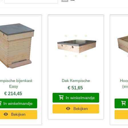
mpische bijenkast
Dak Kempische
Hoo
nel bekijken
Snel bekijken
Sne
Easy
(ex
€ 51,65
€ 214,45
In winkelmandje
In winkelmandje
Bekijken
Bekijken