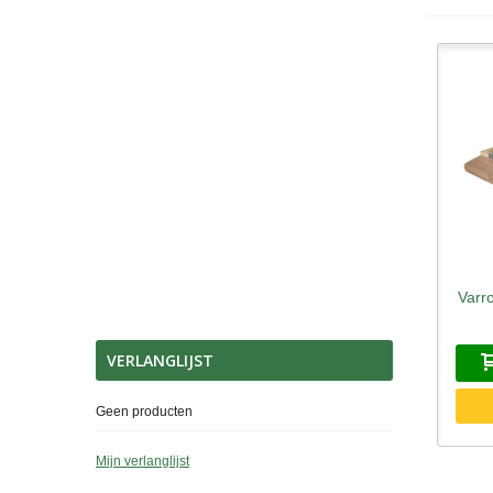
Varr
S
VERLANGLIJST
Geen producten
Mijn verlanglijst