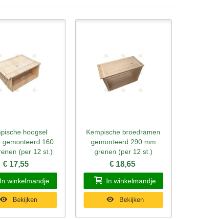
pische hoogsel
Kempische broedramen
l bekijken
Snel bekijken
 gemonteerd 160
gemonteerd 290 mm
enen (per 12 st.)
grenen (per 12 st.)
€ 17,55
€ 18,65
In winkelmandje
In winkelmandje
Bekijken
Bekijken