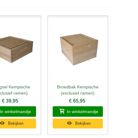
gsel Kempische
Broedbak Kempische
l bekijken
Snel bekijken
clusief ramen)
(exclusief ramen)
€ 39,95
€ 65,95
In winkelmandje
In winkelmandje
Bekijken
Bekijken