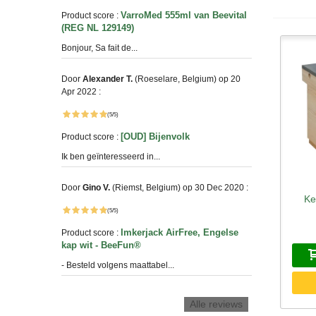
VarroMed 555ml van Beevital
Product score :
(REG NL 129149)
Bonjour, Sa fait de...
Door
Alexander T.
(Roeselare, Belgium) op 20
Apr 2022 :
(5/5)
[OUD] Bijenvolk
Product score :
Ik ben geïnteresseerd in...
Door
Gino V.
(Riemst, Belgium) op 30 Dec 2020 :
Ke
S
(5/5)
Imkerjack AirFree, Engelse
Product score :
kap wit - BeeFun®
- Besteld volgens maattabel...
Alle reviews