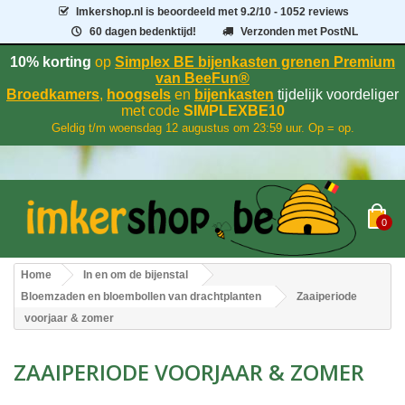
Imkershop.nl
is beoordeeld met
9.2
/
10
- 1052 reviews
60 dagen bedenktijd!
Verzonden met PostNL
10% korting
op
Simplex BE bijenkasten grenen Premium
van BeeFun®
Broedkamers
,
hoogsels
en
bijenkasten
tijdelijk voordeliger
met code
SIMPLEXBE10
Geldig t/m woensdag 12 augustus om 23:59 uur. Op = op.
0
Home
In en om de bijenstal
Bloemzaden en bloembollen van drachtplanten
Zaaiperiode
voorjaar & zomer
ZAAIPERIODE VOORJAAR & ZOMER