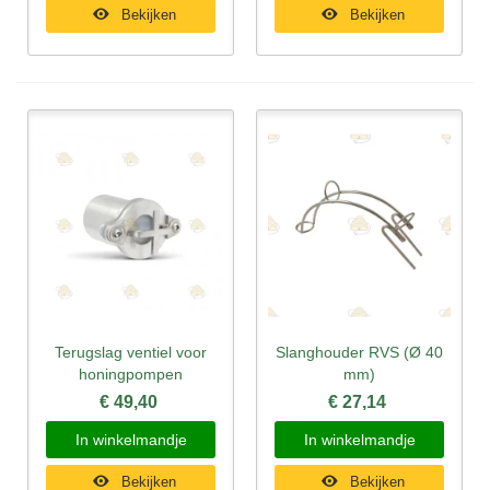
Bekijken
Bekijken
Terugslag ventiel voor
Slanghouder RVS (Ø 40
honingpompen
mm)
€ 49,40
€ 27,14
In winkelmandje
In winkelmandje
Bekijken
Bekijken