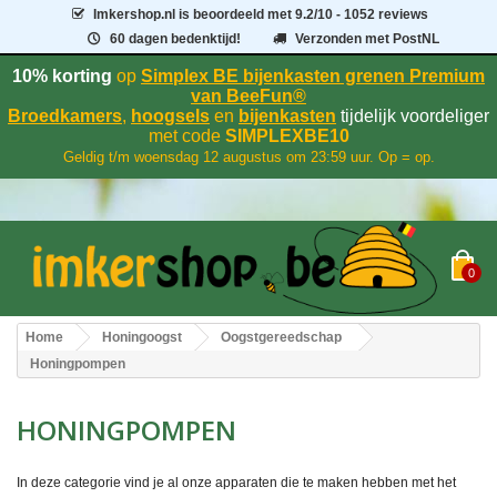
Imkershop.nl
is beoordeeld met
9.2
/
10
- 1052 reviews
60 dagen bedenktijd!
Verzonden met PostNL
10% korting
op
Simplex BE bijenkasten grenen Premium
van BeeFun®
Broedkamers
,
hoogsels
en
bijenkasten
tijdelijk voordeliger
met code
SIMPLEXBE10
Geldig t/m woensdag 12 augustus om 23:59 uur. Op = op.
0
Home
Honingoogst
Oogstgereedschap
Honingpompen
HONINGPOMPEN
In deze categorie vind je al onze apparaten die te maken hebben met het