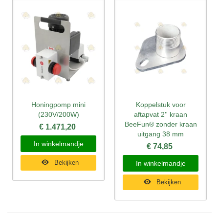
Honingpomp mini
Koppelstuk voor
(230V/200W)
aftapvat 2'' kraan
BeeFun® zonder kraan
€ 1.471,20
uitgang 38 mm
In winkelmandje
€ 74,85
Bekijken
In winkelmandje
Bekijken