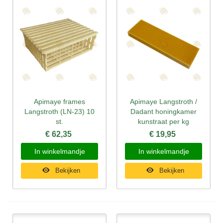
Apimaye frames
Apimaye Langstroth /
Langstroth (LN-23) 10
Dadant honingkamer
st.
kunstraat per kg
€ 62,35
€ 19,95
In winkelmandje
In winkelmandje
Bekijken
Bekijken