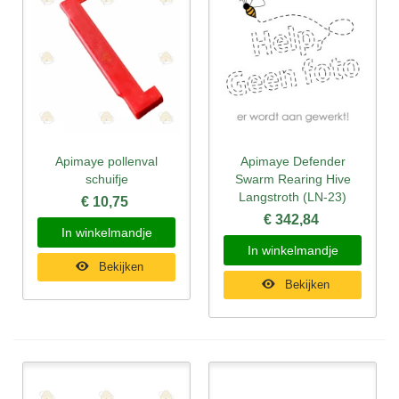
Apimaye pollenval
Apimaye Defender
schuifje
Swarm Rearing Hive
Langstroth (LN-23)
€ 10,75
€ 342,84
In winkelmandje
In winkelmandje
Bekijken
Bekijken