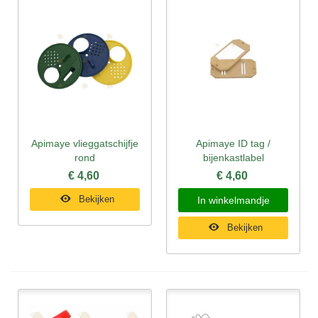
Apimaye vlieggatschijfje
Apimaye ID tag /
rond
bijenkastlabel
€ 4,60
€ 4,60
Bekijken
In winkelmandje
Bekijken