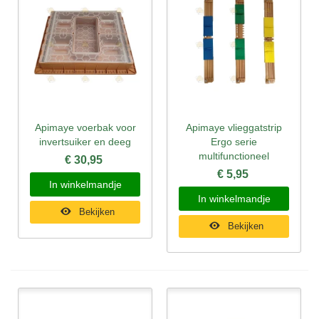
Apimaye voerbak voor
Apimaye vlieggatstrip
invertsuiker en deeg
Ergo serie
multifunctioneel
€ 30,95
€ 5,95
In winkelmandje
In winkelmandje
Bekijken
Bekijken