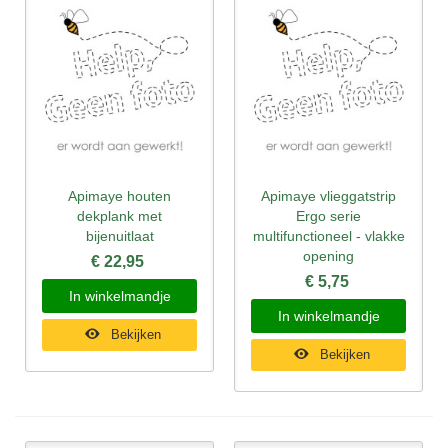
Apimaye houten
Apimaye vlieggatstrip
dekplank met
Ergo serie
bijenuitlaat
multifunctioneel - vlakke
opening
€ 22,95
€ 5,75
In winkelmandje
In winkelmandje
Bekijken
Bekijken