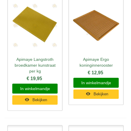
Apimaye Langstroth
Apimaye Ergo
broedkamer kunstraat
koninginnerooster
per kg
€ 12,95
€ 19,95
In winkelmandje
In winkelmandje
Bekijken
Bekijken