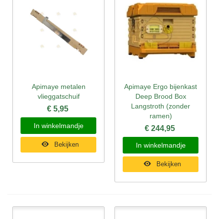
Apimaye metalen
Apimaye Ergo bijenkast
vlieggatschuif
Deep Brood Box
Langstroth (zonder
€ 5,95
ramen)
In winkelmandje
€ 244,95
Bekijken
In winkelmandje
Bekijken