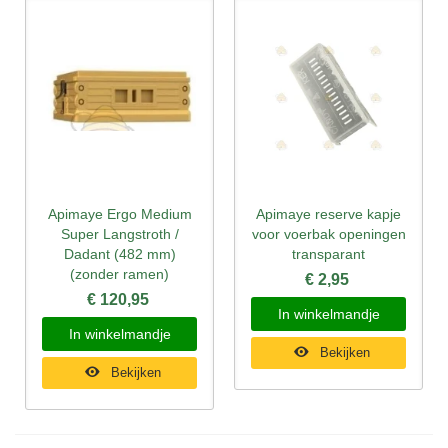
Apimaye Ergo Medium
Apimaye reserve kapje
Super Langstroth /
voor voerbak openingen
Dadant (482 mm)
transparant
(zonder ramen)
€ 2,95
€ 120,95
In winkelmandje
In winkelmandje
Bekijken
Bekijken