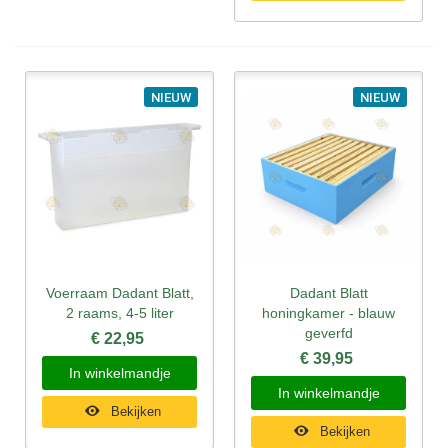
NIEUW
NIEUW
Voerraam Dadant Blatt,
Dadant Blatt
2 raams, 4-5 liter
honingkamer - blauw
geverfd
€ 22,95
€ 39,95
In winkelmandje
In winkelmandje
Bekijken
Bekijken