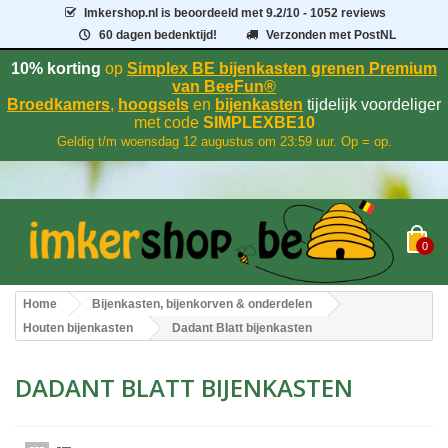
Imkershop.nl
is beoordeeld met
9.2
/
10
- 1052 reviews
60 dagen bedenktijd!
Verzonden met PostNL
10% korting
op
Simplex BE bijenkasten grenen Premium
van BeeFun®
Broedkamers
,
hoogsels
en
bijenkasten
tijdelijk voordeliger
met code
SIMPLEXBE10
Geldig t/m woensdag 12 augustus om 23:59 uur. Op = op.
0
Home
Bijenkasten, bijenkorven & onderdelen
Houten bijenkasten
Dadant Blatt bijenkasten
DADANT BLATT BIJENKASTEN