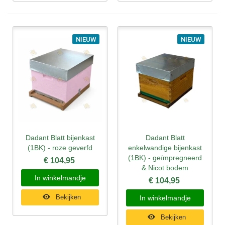
NIEUW
NIEUW
Dadant Blatt bijenkast
Dadant Blatt
(1BK) - roze geverfd
enkelwandige bijenkast
(1BK) - geïmpregneerd
€ 104,95
& Nicot bodem
In winkelmandje
€ 104,95
Bekijken
In winkelmandje
Bekijken