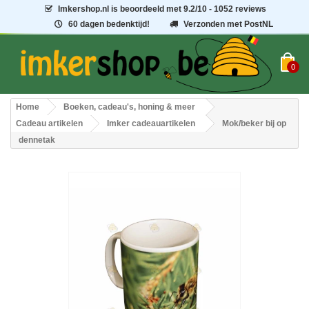
Imkershop.nl
is beoordeeld met
9.2
/
10
- 1052 reviews
60 dagen bedenktijd!
Verzonden met PostNL
0
Home
Boeken, cadeau's, honing & meer
Cadeau artikelen
Imker cadeauartikelen
Mok/beker bij op
dennetak