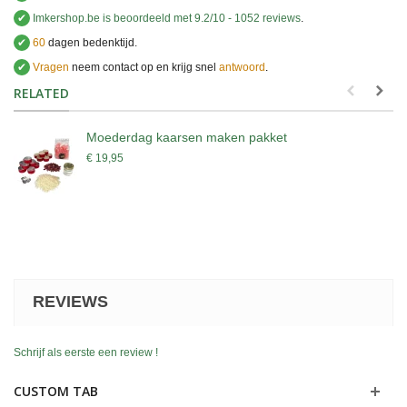
✔
Imkershop.be
is beoordeeld met
9.2
/
10
-
1052
reviews
.
✔
60
dagen bedenktijd.
✔
Vragen
neem contact op en krijg snel
antwoord
.
.
RELATED
Moederdag kaarsen maken pakket
€ 19,95
REVIEWS
Schrijf als eerste een review !
CUSTOM TAB