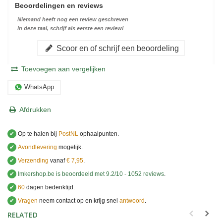
Beoordelingen en reviews
Niemand heeft nog een review geschreven
in deze taal, schrijf als eerste een review!
Scoor en of schrijf een beoordeling
Toevoegen aan vergelijken
WhatsApp
Afdrukken
✔
Op te halen bij
PostNL
ophaalpunten.
✔
Avondlevering
mogelijk.
✔
Verzending
vanaf
€ 7,95
.
✔
Imkershop.be
is beoordeeld met
9.2
/
10
-
1052
reviews
.
✔
60
dagen bedenktijd.
✔
Vragen
neem contact op en krijg snel
antwoord
.
.
RELATED