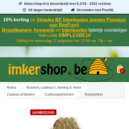
Imkershop.nl
is beoordeeld met
9.2
/
10
- 1052 reviews
60 dagen bedenktijd!
Verzonden met PostNL
10% korting
op
Simplex BE bijenkasten grenen Premium
van BeeFun®
Broedkamers
,
hoogsels
en
bijenkasten
tijdelijk voordeliger
met code
SIMPLEXBE10
Geldig t/m woensdag 12 augustus om 23:59 uur. Op = op.
0
Home
Boeken, cadeau's, honing & meer
Cadeau artikelen
Cadeaupakketten
Bakpakket
AANBIEDING