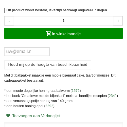
Dit product wordt besteld, levertijd bedraagt ongeveer 7 dagen.
-
+
In winkelmandje
Houd mij op de hoogte van beschikbaarheid
Met dit bakpakket maak je een mooie bijenraat cake, taart of mousse. Dit
cadeaupakket bestaat uit:
* een mooie degelijke honingraat bakvorm (
1572
)
* het boek "Creatiever met de bijenkast" met o.a. heerlijke recepten (
2341
)
* een verrassingspotje honing van 140 gram
* een houten honinglepel (
2292
)
Toevoegen aan Verlanglijst