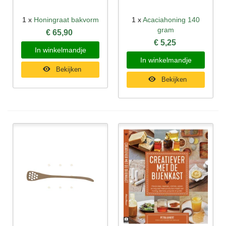
1 x
Honingraat bakvorm
1 x
Acaciahoning 140
gram
€ 65,90
€ 5,25
In winkelmandje
In winkelmandje
Bekijken
Bekijken