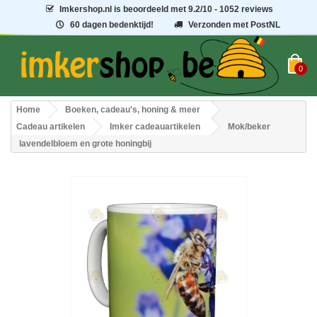
Imkershop.nl
is beoordeeld met
9.2
/
10
- 1052 reviews
60 dagen bedenktijd!
Verzonden met PostNL
0
Home
Boeken, cadeau's, honing & meer
Cadeau artikelen
Imker cadeauartikelen
Mok/beker
lavendelbloem en grote honingbij