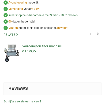
✔
Avondlevering
mogelijk.
✔
Verzending
vanaf
€ 7,95
.
✔
Imkershop.be
is beoordeeld met
9.2
/
10
-
1052
reviews
.
✔
60
dagen bedenktijd.
✔
Vragen
neem contact op en krijg snel
antwoord
.
.
RELATED
Varroamijten filter machine
€ 1.199,95
REVIEWS
Schrijf als eerste een review !