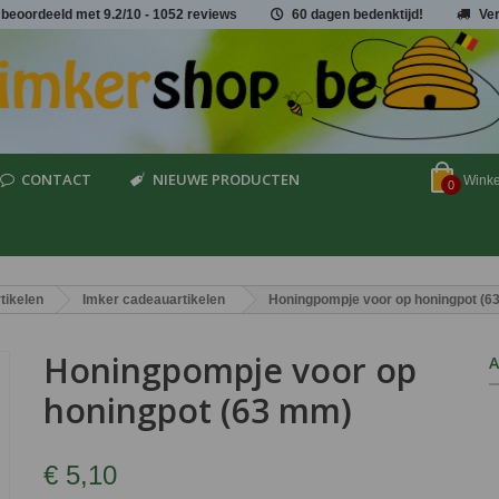
 beoordeeld met
9.2
/
10
- 1052 reviews
60 dagen bedenktijd!
Ve
CONTACT
NIEUWE PRODUCTEN
Wink
0
tikelen
Imker cadeauartikelen
Honingpompje voor op honingpot (6
Honingpompje voor op
A
honingpot (63 mm)
€ 5,10