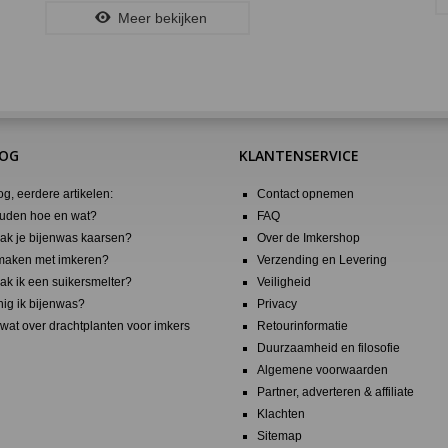
Meer bekijken
LOG
KLANTENSERVICE
og, eerdere artikelen:
Contact opnemen
uden hoe en wat?
FAQ
k je bijenwas kaarsen?
Over de Imkershop
maken met imkeren?
Verzending en Levering
k ik een suikersmelter?
Veiligheid
nig ik bijenwas?
Privacy
wat over drachtplanten voor imkers
Retourinformatie
Duurzaamheid en filosofie
Algemene voorwaarden
Partner, adverteren & affiliate
Klachten
Sitemap