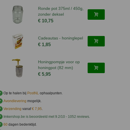
Ronde pot 375ml / 450g,
zonder deksel
€ 10,75
Cadeautas - honinglepel
€ 1,85
Honingpompje voor op
honingpot (82 mm)
€ 5,95
✔
Op te halen bij
PostNL
ophaalpunten.
✔
Avondlevering
mogelijk.
✔
Verzending
vanaf
€ 7,95
.
✔
Imkershop.be
is beoordeeld met
9.2
/
10
-
1052
reviews
.
✔
60
dagen bedenktijd.