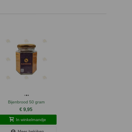
Bijenbrood 50 gram
Hexagonale
€ 9,95
In winkelmandje
Meer bekijken