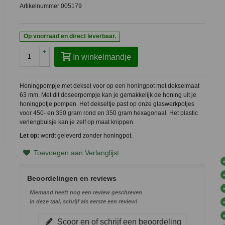
Artikelnummer
005179
Op voorraad en direct leverbaar.
+
In winkelmandje
-
Honingpompje met deksel voor op een honingpot met dekselmaat
63 mm. Met dit doseerpompje kan je gemakkelijk de honing uit je
honingpotje pompen. Het dekseltje past op onze glaswerkpotjes
voor 450- en 350 gram rond en 350 gram hexagonaal. Het plastic
verlengbuisje kan je zelf op maat knippen.
Let op:
wordt geleverd zonder honingpot.
Toevoegen aan Verlanglijst
Beoordelingen en reviews
Niemand heeft nog een review geschreven
in deze taal, schrijf als eerste een review!
Scoor en of schrijf een beoordeling