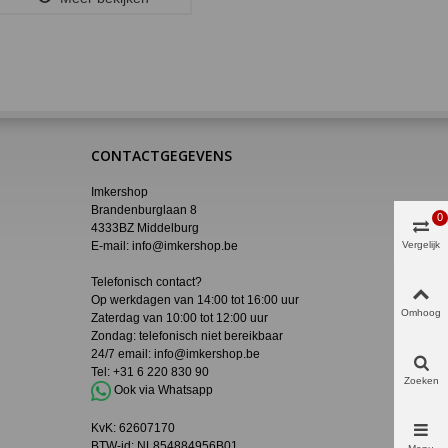
CONTACTGEGEVENS
Imkershop
Brandenburglaan 8
0
4333BZ Middelburg
E-mail:
info@imkershop.be
Vergelijk
Telefonisch contact?
Op werkdagen van 14:00 tot 16:00 uur
Omhoog
Zaterdag van 10:00 tot 12:00 uur
Zondag: telefonisch niet bereikbaar
24/7 email:
info@imkershop.be
Tel:
+31 6 220 830 90
Zoeken
Ook via Whatsapp
KvK:
62607170
BTW-id: NL854884956B01