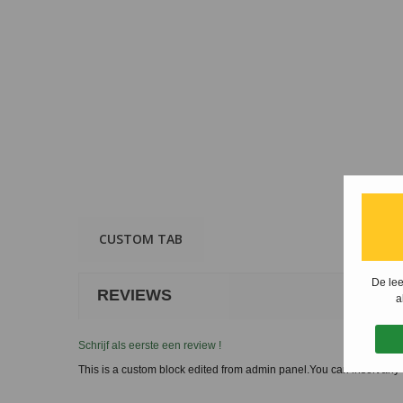
CUSTOM TAB
De lee
REVIEWS
a
Schrijf als eerste een review !
This is a custom block edited from admin panel.You can insert any 