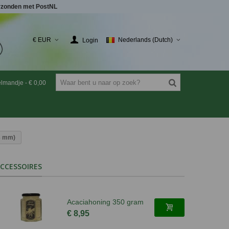
rzonden met PostNL
€ EUR
Nederlands (Dutch)
Login
elmandje
-
€ 0,00
3 mm)
CCESSOIRES
Acaciahoning 350 gram
€ 8,95