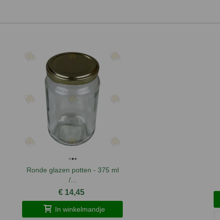
Ronde glazen potten - 375 ml
/...
€ 14,45
In winkelmandje