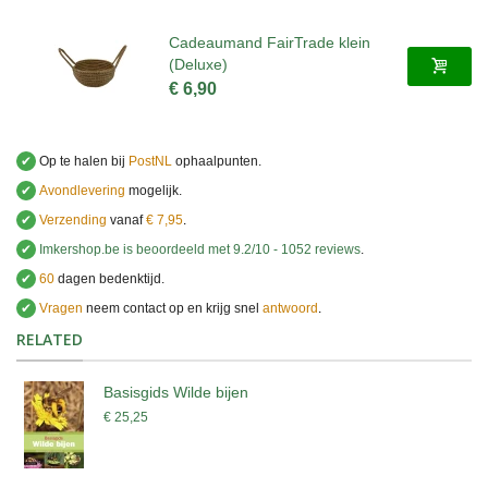
Cadeaumand FairTrade klein
(Deluxe)
€ 6,90
✔
Op te halen bij
PostNL
ophaalpunten.
✔
Avondlevering
mogelijk.
✔
Verzending
vanaf
€ 7,95
.
✔
Imkershop.be
is beoordeeld met
9.2
/
10
-
1052
reviews
.
✔
60
dagen bedenktijd.
✔
Vragen
neem contact op en krijg snel
antwoord
.
.
RELATED
Basisgids Wilde bijen
€ 25,25