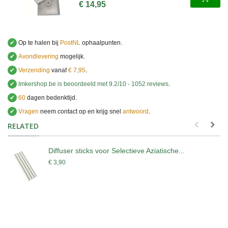
€ 14,95
✔
Op te halen bij
PostNL
ophaalpunten.
✔
Avondlevering
mogelijk.
✔
Verzending
vanaf
€ 7,95
.
✔
Imkershop.be
is beoordeeld met
9.2
/
10
-
1052
reviews
.
✔
60
dagen bedenktijd.
✔
Vragen
neem contact op en krijg snel
antwoord
.
.
RELATED
Diffuser sticks voor Selectieve Aziatische...
€ 3,90