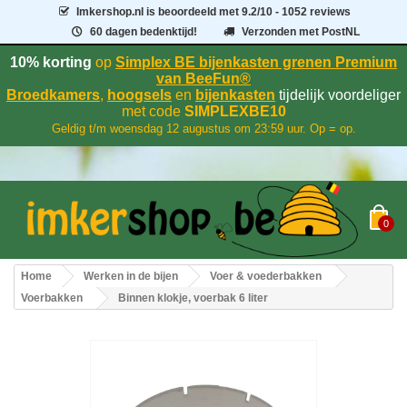
Imkershop.nl
is beoordeeld met
9.2
/
10
- 1052 reviews
60 dagen bedenktijd!
Verzonden met PostNL
10% korting
op
Simplex BE bijenkasten grenen Premium
van BeeFun®
Broedkamers
,
hoogsels
en
bijenkasten
tijdelijk voordeliger
met code
SIMPLEXBE10
Geldig t/m woensdag 12 augustus om 23:59 uur. Op = op.
0
Home
Werken in de bijen
Voer & voederbakken
Voerbakken
Binnen klokje, voerbak 6 liter