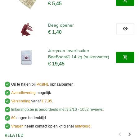
€ 5,45
Deeg opener
€ 1,40
Jerrycan Invertsuiker
BeeBoost® 14 kg (suikerwater)
€ 19,45
✔
Op te halen bij
PostNL
ophaalpunten.
✔
Avondlevering
mogelijk.
✔
Verzending
vanaf
€ 7,95
.
✔
Imkershop.be
is beoordeeld met
9.2
/
10
-
1052
reviews
.
✔
60
dagen bedenktijd.
✔
Vragen
neem contact op en krijg snel
antwoord
.
.
RELATED