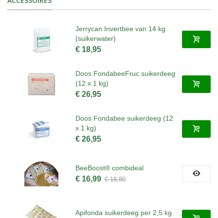
ACCESSOIRES
Jerrycan Invertbee van 14 kg
(suikerwater)
€ 18,95
Doos FondabeeFruc suikerdeeg
(12 x 1 kg)
€ 26,95
Doos Fondabee suikerdeeg (12
x 1 kg)
€ 26,95
BeeBoost® combideal
€ 16,99
€ 18,80
Apifonda suikerdeeg per 2,5 kg