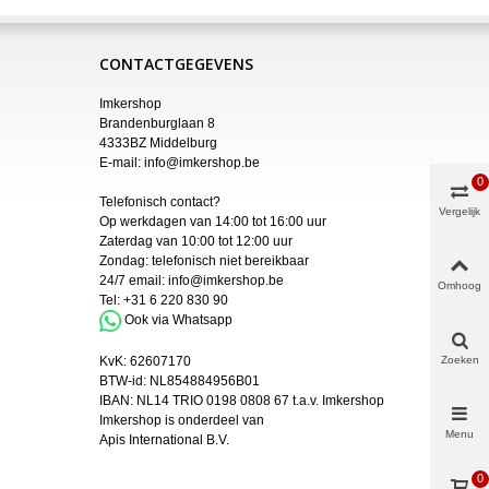
CONTACTGEGEVENS
Imkershop
Brandenburglaan 8
4333BZ Middelburg
E-mail:
info@imkershop.be
0
Telefonisch contact?
Vergelijk
Op werkdagen van 14:00 tot 16:00 uur
Zaterdag van 10:00 tot 12:00 uur
Zondag: telefonisch niet bereikbaar
24/7 email:
info@imkershop.be
Omhoog
Tel:
+31 6 220 830 90
Ook via Whatsapp
KvK:
62607170
Zoeken
BTW-id: NL854884956B01
IBAN:
NL14 TRIO 0198 0808 67 t.a.v. Imkershop
Imkershop is onderdeel van
Menu
Apis International B.V.
0