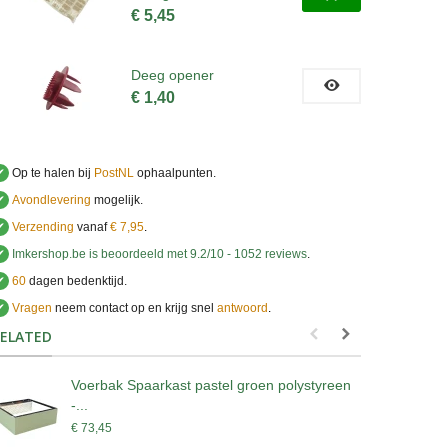
€ 5,45
Deeg opener
€ 1,40
✔
Op te halen bij
PostNL
ophaalpunten.
✔
Avondlevering
mogelijk.
✔
Verzending
vanaf
€ 7,95
.
✔
Imkershop.be
is beoordeeld met
9.2
/
10
-
1052
reviews
.
✔
60
dagen bedenktijd.
✔
Vragen
neem contact op en krijg snel
antwoord
.
.
ELATED
Voerbak Spaarkast pastel groen polystyreen
-...
/
€ 73,45
€