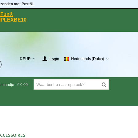
rzonden met PostNL
eeFun®
MPLEXBE10
€ EUR
Nederlands (Dutch)
Login
elmandje
-
€ 0,00
CCESSOIRES