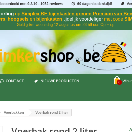
 beoordeeld met
9.2
/
10
- 1052 reviews
60 dagen bedenktijd!
Ve
orting
op
Simplex BE bijenkasten grenen Premium van B
rs
,
hoogsels
en
bijenkasten
tijdelijk voordeliger
met code
SI
Geldig t/m woensdag 12 augustus om 23:59 uur. Op = op.
CONTACT
NIEUWE PRODUCTEN
Wink
0
Voerbakken
Voerbak rond 2 liter
Voerbak rond 2 liter
A