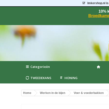
Imkershop.nl
is
10% k
Broedkame
Categorieën
TWEEDEKANS
HONING
Home
Werken in de bijen
Voer & voederbakken