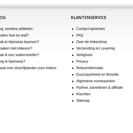
LOG
KLANTENSERVICE
og, eerdere artikelen:
Contact opnemen
uden hoe en wat?
FAQ
k je bijenwas kaarsen?
Over de Imkershop
maken met imkeren?
Verzending en Levering
k ik een suikersmelter?
Veiligheid
nig ik bijenwas?
Privacy
wat over drachtplanten voor imkers
Retourinformatie
Duurzaamheid en filosofie
Algemene voorwaarden
Partner, adverteren & affiliate
Klachten
Sitemap