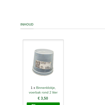
INHOUD
1 x
Binnenklokje,
Snel bekijken
voerbak rond 2 liter
€ 3,50