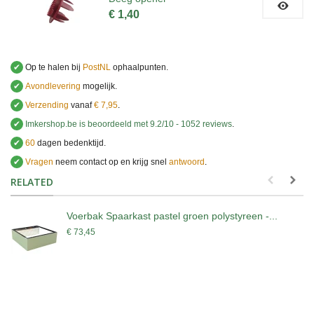
€ 1,40
✔
Op te halen bij
PostNL
ophaalpunten.
✔
Avondlevering
mogelijk.
✔
Verzending
vanaf
€ 7,95
.
✔
Imkershop.be
is beoordeeld met
9.2
/
10
-
1052
reviews
.
✔
60
dagen bedenktijd.
✔
Vragen
neem contact op en krijg snel
antwoord
.
.
RELATED
Voerbak Spaarkast pastel groen polystyreen -...
€ 73,45