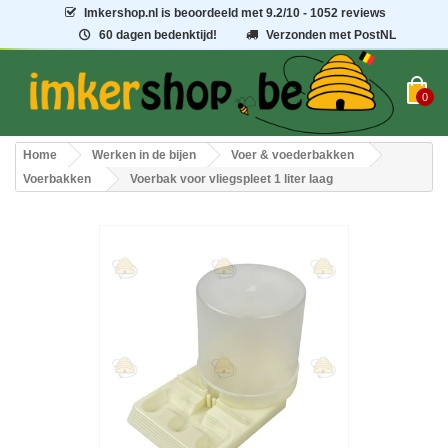
Imkershop.nl
is beoordeeld met
9.2
/
10
- 1052 reviews
60 dagen bedenktijd!
Verzonden met PostNL
0
Home
Werken in de bijen
Voer & voederbakken
Voerbakken
Voerbak voor vliegspleet 1 liter laag