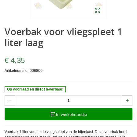
Voerbak voor vliegspleet 1
liter laag
€ 4,35
Artikelnummer
006806
Op voorraad en direct leverbaar.
-
+
In winkelmandje
Voerbak 1 liter voor in de vliegspleet van de bijenkast. Deze voerbak heeft