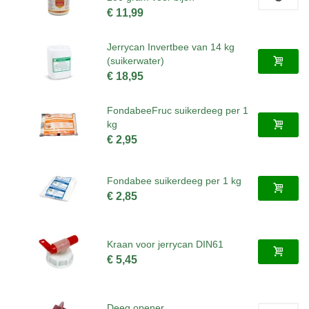
€ 11,99
Jerrycan Invertbee van 14 kg
(suikerwater)
€ 18,95
FondabeeFruc suikerdeeg per 1
kg
€ 2,95
Fondabee suikerdeeg per 1 kg
€ 2,85
Kraan voor jerrycan DIN61
€ 5,45
Deeg opener