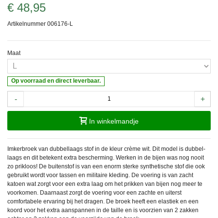
€ 48,95
Artikelnummer
006176-L
Maat
Op voorraad en direct leverbaar.
-
+
In winkelmandje
Imkerbroek van dubbellaags stof in de kleur crème wit.
Dit model is dubbel-
laags en dit betekent extra bescherming. Werken in de bijen was nog nooit
zo prikloos! De buitenstof is van een enorm sterke synthetische stof die ook
gebruikt wordt voor tassen en
militaire kleding. D
e voering is van zacht
katoen wat zorgt voor een extra laag om het prikken van bijen nog meer te
voorkomen. Daarnaast zorgt de voering voor een zachte en uiterst
comfortabele ervaring bij het dragen.
De broek heeft een elastiek en een
koord voor het extra aanspannen in de taille en is voorzien van 2 zakken