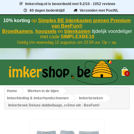
Imkershop.nl
is beoordeeld met
9.2
/
10
- 1052 reviews
60 dagen bedenktijd!
Verzonden met PostNL
10% korting
op
Simplex BE bijenkasten grenen Premium
van BeeFun®
Broedkamers
,
hoogsels
en
bijenkasten
tijdelijk voordeliger
met code
SIMPLEXBE10
Geldig t/m woensdag 12 augustus om 23:59 uur. Op = op.
0
Home
Werken in de bijen
Imkerkleding & imkerhandschoenen
Imkerbroeken
Imkerbroek Deluxe dubbellaags, crème wit - BeeFun®