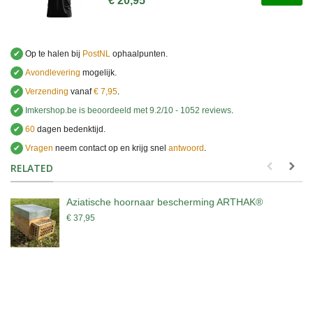
€ 20,95
✔
Op te halen bij
PostNL
ophaalpunten.
✔
Avondlevering
mogelijk.
✔
Verzending
vanaf
€ 7,95
.
✔
Imkershop.be
is beoordeeld met
9.2
/
10
-
1052
reviews
.
✔
60
dagen bedenktijd.
✔
Vragen
neem contact op en krijg snel
antwoord
.
.
RELATED
Aziatische hoornaar bescherming ARTHAK®
€ 37,95