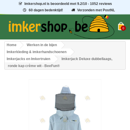
Imkershop.nl
is beoordeeld met
9.2
/
10
- 1052 reviews
60 dagen bedenktijd!
Verzonden met PostNL
0
Home
Werken in de bijen
Imkerkleding & imkerhandschoenen
Imkerjacks en Imkertruien
Imkerjack Deluxe dubbellaags,
ronde kap crème wit - BeeFun®