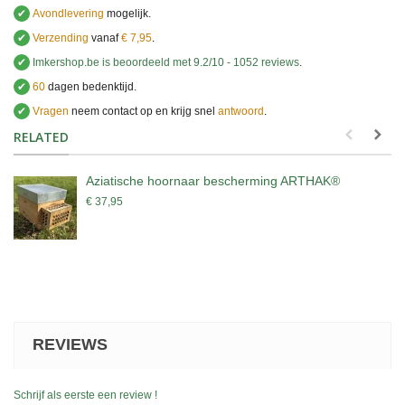
✔
Avondlevering
mogelijk.
✔
Verzending
vanaf
€ 7,95
.
✔
Imkershop.be
is beoordeeld met
9.2
/
10
-
1052
reviews
.
✔
60
dagen bedenktijd.
✔
Vragen
neem contact op en krijg snel
antwoord
.
.
RELATED
Aziatische hoornaar bescherming ARTHAK®
€ 37,95
REVIEWS
Schrijf als eerste een review !