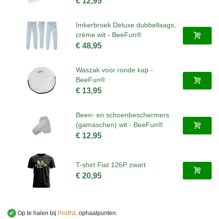
€ 12,95
Imkerbroek Deluxe dubbellaags,
crème wit - BeeFun®
€ 48,95
Waszak voor ronde kap -
BeeFun®
€ 13,95
Been- en schoenbeschermers
(gamaschen) wit - BeeFun®
€ 12,95
T-shirt Fiat 126P zwart
€ 20,95
✔
Op te halen bij
PostNL
ophaalpunten.