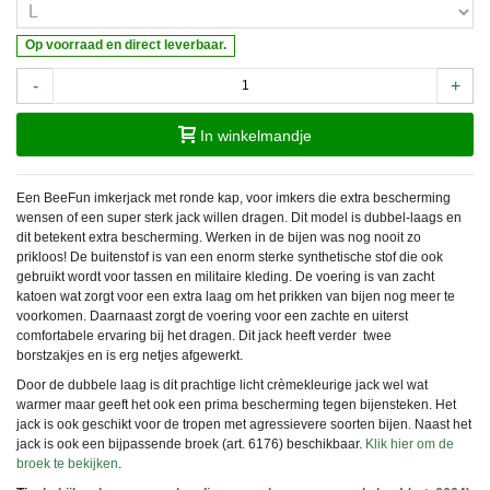
Op voorraad en direct leverbaar.
-
+
In winkelmandje
Een BeeFun imkerjack met ronde kap, voor imkers die extra bescherming
wensen of een super sterk jack willen dragen. Dit model is dubbel-laags en
dit betekent extra bescherming. Werken in de bijen was nog nooit zo
prikloos! De buitenstof is van een enorm sterke synthetische stof die ook
gebruikt wordt voor tassen en
militaire kleding. D
e voering is van zacht
katoen wat zorgt voor een extra laag om het prikken van bijen nog meer te
voorkomen. Daarnaast zorgt de voering voor een zachte en uiterst
comfortabele ervaring bij het dragen. Dit jack heeft verder twee
borstzakjes en is erg netjes afgewerkt.
Door de dubbele laag is dit prachtige licht crèmekleurige jack wel wat
warmer maar geeft het ook een prima bescherming tegen bijensteken. Het
jack is ook geschikt voor de tropen met agressievere soorten bijen. Naast het
jack is ook een bijpassende broek (art. 6176) beschikbaar.
Klik hier om de
broek te bekijken
.