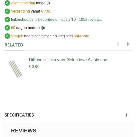
✔
Avondlevering
mogelijk.
✔
Verzending
vanaf
€ 7,95
.
✔
Imkershop.be
is beoordeeld met
9.2
/
10
-
1052
reviews
.
✔
60
dagen bedenktijd.
✔
Vragen
neem contact op en krijg snel
antwoord
.
.
RELATED
Diffuser sticks voor Selectieve Aziatische...
€ 3,90
SPECIFICATIES
REVIEWS