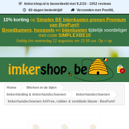
Imkershop.nl
is beoordeeld met
9.2
/
10
- 1052 reviews
60 dagen bedenktijd!
Verzonden met PostNL
10% korting
op
Simplex BE bijenkasten grenen Premium
van BeeFun®
Broedkamers
,
hoogsels
en
bijenkasten
tijdelijk voordeliger
met code
SIMPLEXBE10
Geldig t/m woensdag 12 augustus om 23:59 uur. Op = op.
0
Home
Werken in de bijen
Imkerkleding & imkerhandschoenen
Imkerhandschoenen
Imkerhandschoenen AirFree, rubber & ventilatie blauw - BeeFun®