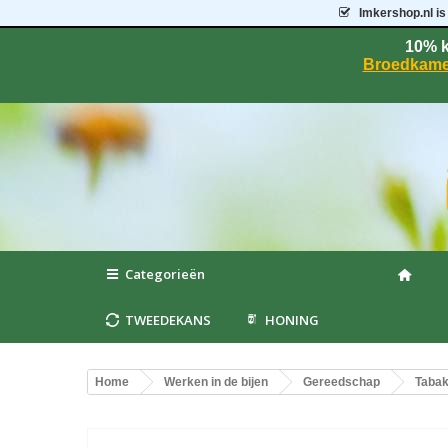
Imkershop.nl
is
10% k
Broedkame
Categorieën
TWEEDEKANS
HONING
Home
Werken in de bijen
Gereedschap
Taba