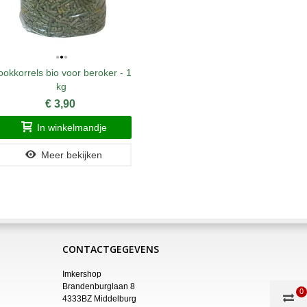
okkorrels bio voor beroker - 1
B
kg
€ 3,90
In winkelmandje
Meer bekijken
CONTACTGEGEVENS
Imkershop
Brandenburglaan 8
0
4333BZ Middelburg