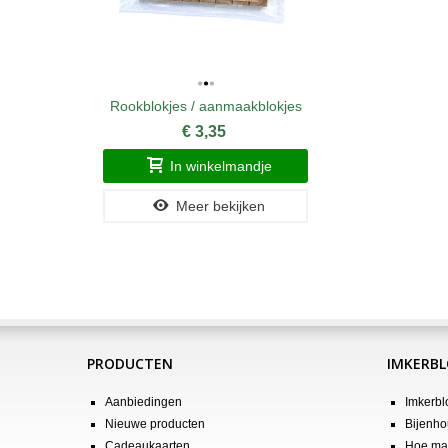
Rookblokjes / aanmaakblokjes
€ 3,35
In winkelmandje
Meer bekijken
PRODUCTEN
IMKERB
Aanbiedingen
Imkerbl
Nieuwe producten
Bijenho
Cadeaukaarten
Hoe maa