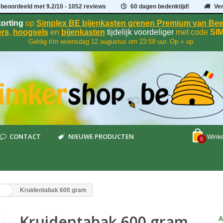
 beoordeeld met
9.2
/
10
- 1052 reviews
60 dagen bedenktijd!
Ve
orting
op
Simplex BE bijenkasten grenen Premium van B
rs
,
hoogsels
en
bijenkasten
tijdelijk voordeliger
met code
SI
Geldig t/m woensdag 12 augustus om 23:59 uur. Op = op.
CONTACT
NIEUWE PRODUCTEN
Wink
0
k
Kruidentabak 600 gram
Kruidentabak 600 gram
A