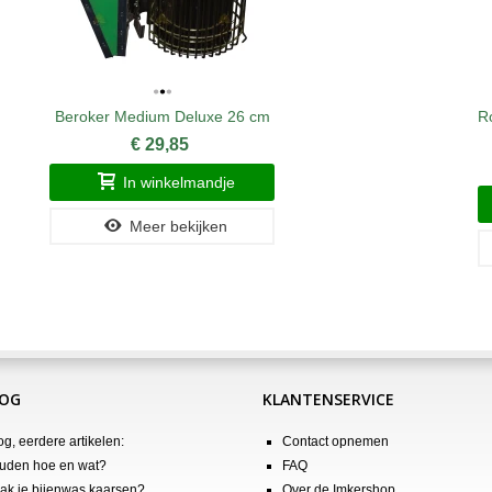
Beroker Medium Deluxe 26 cm
Ro
€ 29,85
In winkelmandje
Meer bekijken
LOG
KLANTENSERVICE
og, eerdere artikelen:
Contact opnemen
uden hoe en wat?
FAQ
k je bijenwas kaarsen?
Over de Imkershop