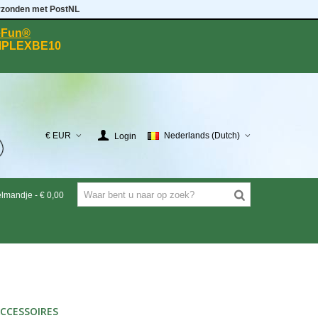
rzonden met PostNL
eeFun®
MPLEXBE10
€ EUR
Nederlands (Dutch)
Login
elmandje
-
€ 0,00
CCESSOIRES