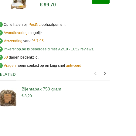
€ 99,70
✔
Op te halen bij
PostNL
ophaalpunten.
✔
Avondlevering
mogelijk.
✔
Verzending
vanaf
€ 7,95
.
✔
Imkershop.be
is beoordeeld met
9.2
/
10
-
1052
reviews
.
✔
60
dagen bedenktijd.
✔
Vragen
neem contact op en krijg snel
antwoord
.
.
ELATED
Bijentabak 750 gram
D
€ 8,20
€