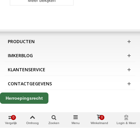
Meer bekijken
PRODUCTEN
IMKERBLOG
KLANTENSERVICE
CONTACTGEGEVENS
Herroepingsrecht
0
0
Vergelijk
Omhoog
Zoeken
Menu
Winkelmand
Login & Meer
Copyright Apis International B.V.