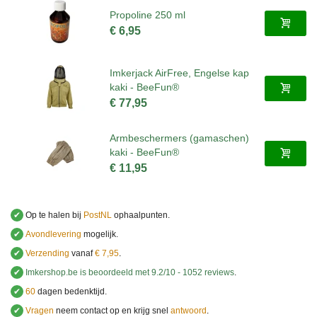
Propoline 250 ml
€ 6,95
Imkerjack AirFree, Engelse kap
kaki - BeeFun®
€ 77,95
Armbeschermers (gamaschen)
kaki - BeeFun®
€ 11,95
✔
Op te halen bij
PostNL
ophaalpunten.
✔
Avondlevering
mogelijk.
✔
Verzending
vanaf
€ 7,95
.
✔
Imkershop.be
is beoordeeld met
9.2
/
10
-
1052
reviews
.
✔
60
dagen bedenktijd.
✔
Vragen
neem contact op en krijg snel
antwoord
.
.