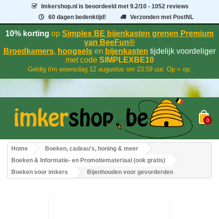
Imkershop.nl
is beoordeeld met
9.2
/
10
- 1052 reviews
60 dagen bedenktijd!
Verzonden met PostNL
10% korting
op
Simplex BE bijenkasten grenen Premium
van BeeFun®
Broedkamers
,
hoogsels
en
bijenkasten
tijdelijk voordeliger
met code
SIMPLEXBE10
Geldig t/m woensdag 12 augustus om 23:59 uur. Op = op.
0
Home
Boeken, cadeau's, honing & meer
Boeken & Informatie- en Promotiemateriaal (ook gratis)
Boeken voor imkers
Bijenhouden voor gevorderden