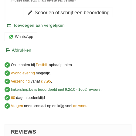
in deze taal, schrijf als eerste een review!
Scoor en of schrijf een beoordeling
Toevoegen aan vergelijken
WhatsApp
Afdrukken
✔
Op te halen bij
PostNL
ophaalpunten.
✔
Avondlevering
mogelijk.
✔
Verzending
vanaf
€ 7,95
.
✔
Imkershop.be
is beoordeeld met
9.2
/
10
-
1052
reviews
.
✔
60
dagen bedenktijd.
✔
Vragen
neem contact op en krijg snel
antwoord
.
.
REVIEWS